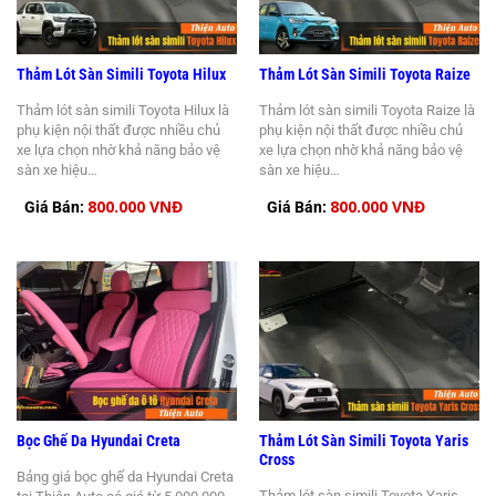
Thảm Lót Sàn Simili Toyota Hilux
Thảm Lót Sàn Simili Toyota Raize
Thảm lót sàn simili Toyota Hilux là
Thảm lót sàn simili Toyota Raize là
phụ kiện nội thất được nhiều chủ
phụ kiện nội thất được nhiều chủ
xe lựa chọn nhờ khả năng bảo vệ
xe lựa chọn nhờ khả năng bảo vệ
sàn xe hiệu…
sàn xe hiệu…
800.000 VNĐ
800.000 VNĐ
Giá Bán:
Giá Bán:
Bọc Ghế Da Hyundai Creta
Thảm Lót Sàn Simili Toyota Yaris
Cross
Bảng giá bọc ghế da Hyundai Creta
Thảm lót sàn simili Toyota Yaris