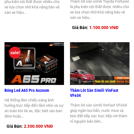
Thảm lót sàn simili Toyota Fortuner
phụ kiện nội thất được nhiều chủ
là phụ kiện nội thất được nhiều chủ
xe lựa chọn nhờ khả năng bảo vệ
xe lựa chọn nhờ khả năng bảo vệ
sàn xe hiệu…
sàn xe hiệu…
1.100.000 VNĐ
Giá Bán:
sale!
Bóng Led A65 Pro Aozoom
Thảm Lót Sàn Simili VinFast
VFe34
Hệ thống đèn chiếu sáng ảnh
Thảm lót sàn simili Vinfast VFe34
hưởng trực tiếp đến tầm nhìn và sự
giúp ngăn bụi bẩn, nước mưa và
an toàn khi lái xe, đặc biệt vào ban
bùn đất tiếp xúc trực tiếp với thảm
đêm hoặc…
nỉ nguyên bản bên…
2.300.000 VNĐ
Giá Bán: