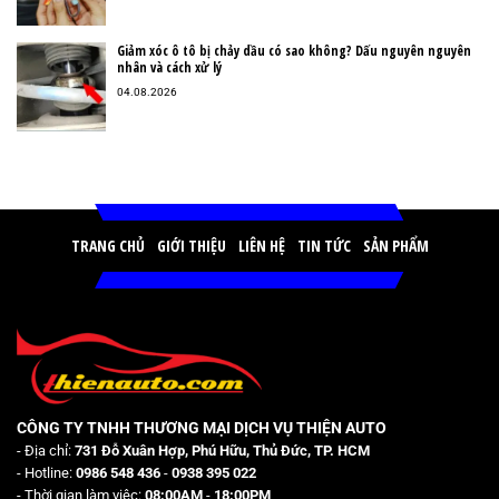
Giảm xóc ô tô bị chảy dầu có sao không? Dấu nguyên nguyên
nhân và cách xử lý
04.08.2026
TRANG CHỦ
GIỚI THIỆU
LIÊN HỆ
TIN TỨC
SẢN PHẨM
CÔNG TY TNHH THƯƠNG MẠI DỊCH VỤ THIỆN AUTO
- Địa chỉ:
731 Đỗ Xuân Hợp, Phú Hữu, Thủ Đức, TP. HCM
- Hotline:
0986 548 436
-
0938 395 022
- Thời gian làm việc:
08:00AM
-
18:00PM