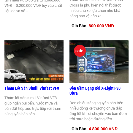
tại Thiện Auto có giá từ 5.000.000
Cross là phụ kiện nội thất được
VNĐ - 8.200.000 VNĐ tùy vào chất
nhiều chủ xe lựa chọn nhờ khả
liệu da và số…
năng bảo vệ sàn xe…
800.000 VNĐ
Giá Bán:
sale!
Thảm Lót Sàn Simili Vinfast VF8
Đèn Gầm Dạng Rời X-Light F30
Ultra
Thảm lót sàn simili Vinfast VF8
Đèn chiếu sáng nguyên bản trên
giúp ngăn bụi bẩn, nước mưa và
nhiều dòng xe thường chưa đáp
bùn đất tiếp xúc trực tiếp với thảm
ứng tốt khi di chuyển vào ban đêm,
nỉ nguyên bản bên…
trời mưa hoặc đường đèo.…
4.800.000 VNĐ
Giá Bán: