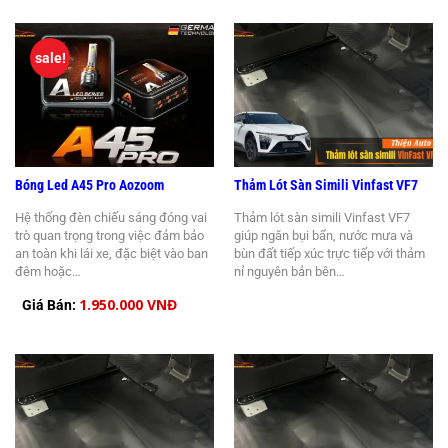
sale!
Bóng Led A45 Pro Aozoom
Thảm Lót Sàn Simili Vinfast VF7
Hệ thống đèn chiếu sáng đóng vai
Thảm lót sàn simili Vinfast VF7
trò quan trọng trong việc đảm bảo
giúp ngăn bụi bẩn, nước mưa và
an toàn khi lái xe, đặc biệt vào ban
bùn đất tiếp xúc trực tiếp với thảm
đêm hoặc…
nỉ nguyên bản bên…
1.950.000 VNĐ
Giá Bán: