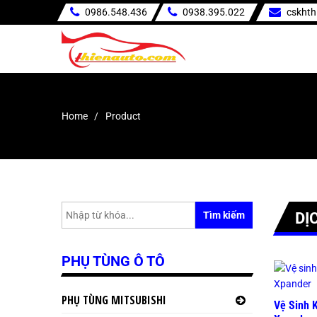
0986.548.436
0938.395.022
cskht
Home
Product
/ Page 2
Tìm kiếm
DỊ
PHỤ TÙNG Ô TÔ
PHỤ TÙNG MITSUBISHI
Vệ Sinh 