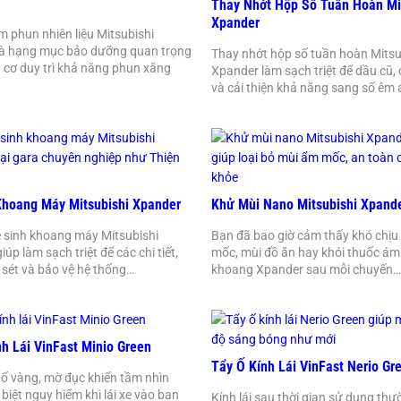
Thay Nhớt Hộp Số Tuần Hoàn Mi
Xpander
im phun nhiên liệu Mitsubishi
là hạng mục bảo dưỡng quan trọng
Thay nhớt hộp số tuần hoàn Mitsu
 cơ duy trì khả năng phun xăng
Xpander làm sạch triệt để dầu cũ,
và cải thiện khả năng sang số êm 
Khoang Máy Mitsubishi Xpander
Khử Mùi Nano Mitsubishi Xpand
ệ sinh khoang máy Mitsubishi
Bạn đã bao giờ cảm thấy khó chịu
úp làm sạch triệt để các chi tiết,
mốc, mùi đồ ăn hay khói thuốc ám
ỉ sét và bảo vệ hệ thống…
khoang Xpander sau mỗi chuyến…
h Lái VinFast Minio Green
Tẩy Ố Kính Lái VinFast Nerio Gr
ị ố vàng, mờ đục khiến tầm nhìn
biệt nguy hiểm khi lái xe vào ban
Kính lái sau thời gian sử dụng thư