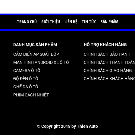
TRANG CHỦ
GIỚI THIỆU
LIÊN HỆ
TIN TỨC
SẢN PHẨM
DANH MỤC SẢN PHẨM
HỖ TRỢ KHÁCH HÀNG
CẢM BIẾN ÁP SUẤT LỐP
CHÍNH SÁCH BẢO HÀNH
MÀN HÌNH ANDROID XE Ô TÔ
CHÍNH SÁCH THANH TOÁ
CAMERA Ô TÔ
CHÍNH SÁCH GIAO HÀNG
ĐỘ ĐÈN Ô TÔ
CHÍNH SÁCH KHÁCH HÀN
GHẾ DA Ô TÔ
PHIM CÁCH NHIỆT
© Copyright 2018 by Thien Auto