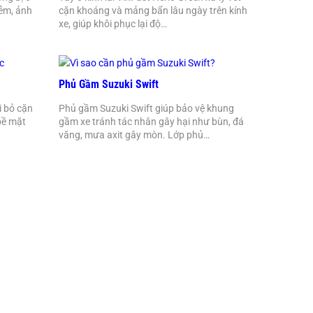
ễm, ảnh
cặn khoáng và mảng bẩn lâu ngày trên kính
xe, giúp khôi phục lại độ…
Phủ Gầm Suzuki Swift
i bỏ cặn
Phủ gầm Suzuki Swift giúp bảo vệ khung
bề mặt
gầm xe tránh tác nhân gây hại như bùn, đá
văng, mưa axit gây mòn. Lớp phủ…