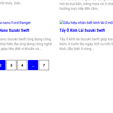
rời mưa. Giải…
mờ do bụi bẩn, nắng mưa và ô nhi
hưởng trực tiếp đến tầm…
Nano Suzuki Swift
Tẩy Ố Kính Lái Suzuki Swift
ano Suzuki Swift ứng dụng công
Tẩy ố kính lái Suzuki Swift giúp loạ
mùi hiện đại ứng dụng công nghệ
bám, ố nước lâu ngày tích tụ trên 
giúp tiêu diệt vi khuẩn và…
kính, đặc biệt ở vùng…
2
3
4
…
7