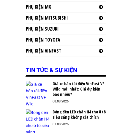
PHỤ KIỆN MG
PHỤ KIỆN MITSUBISHI
PHỤ KIỆN SUZUKI
PHỤ KIỆN TOYOTA
PHỤ KIỆN VINFAST
TIN TỨC & SỰ KIỆN
Giá xe bán tải điện VinFast VF
Wild mới nhất: Giá dự kiến
bao nhiêu?
08.08.2026
Bóng đèn LED chân H4 cho ô tô
siêu sáng không cắt chích
07.08.2026