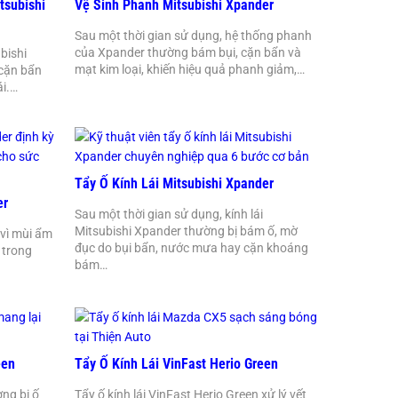
tsubishi
Vệ Sinh Phanh Mitsubishi Xpander
Sau một thời gian sử dụng, hệ thống phanh
của Xpander thường bám bụi, cặn bẩn và
bishi
mạt kim loại, khiến hiệu quả phanh giảm,…
 cặn bẩn
ái.…
Tẩy Ố Kính Lái Mitsubishi Xpander
er
Sau một thời gian sử dụng, kính lái
Mitsubishi Xpander thường bị bám ố, mờ
 vì mùi ẩm
đục do bụi bẩn, nước mưa hay cặn khoáng
 trong
bám…
een
Tẩy Ố Kính Lái VinFast Herio Green
ờng bị ố
Tẩy ố kính lái VinFast Herio Green xử lý vết