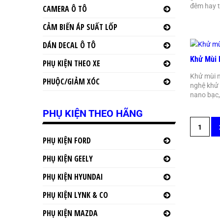
đêm hay t
CAMERA Ô TÔ
CẢM BIẾN ÁP SUẤT LỐP
DÁN DECAL Ô TÔ
Khử Mùi 
PHỤ KIỆN THEO XE
Khử mùi n
PHUỘC/GIẢM XÓC
nghệ khử 
nano bạc, 
PHỤ KIỆN THEO HÃNG
1
PHỤ KIỆN FORD
PHỤ KIỆN GEELY
PHỤ KIỆN HYUNDAI
PHỤ KIỆN LYNK & CO
PHỤ KIỆN MAZDA