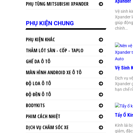
Xpander
PHỤ TÙNG MITSUBISHI XPANDER
Vệ sinh k
Xpander 
PHỤ KIỆN CHUNG
giúp động
chính…
PHỤ KIỆN KHÁC
THẢM LÓT SÀN - CỐP - TAPLO
GHẾ DA Ô TÔ
Vệ Sinh 
MÀN HÌNH ANDROID XE Ô TÔ
Dịch vụ v
ĐỘ LOA Ô TÔ
Xpander gi
hạn chế r
ĐỘ ĐÈN Ô TÔ
BODYKITS
Tẩy Ố Kín
PHIM CÁCH NHIỆT
Kính lái b
DỊCH VỤ CHĂM SÓC XE
giảm, đặc 