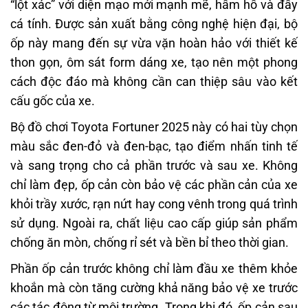
“lột xác” với diện mạo mới mạnh mẽ, hầm hố và đầy
cá tính. Được sản xuất bằng công nghệ hiện đại, bộ
ốp này mang đến sự vừa vặn hoàn hảo với thiết kế
thon gọn, ôm sát form dáng xe, tạo nên một phong
cách độc đáo mà không cần can thiệp sâu vào kết
cấu gốc của xe.
Bộ đồ chơi Toyota Fortuner 2025 này có hai tùy chọn
màu sắc đen-đỏ và đen-bạc, tạo điểm nhấn tinh tế
và sang trọng cho cả phần trước và sau xe. Không
chỉ làm đẹp, ốp cản còn bảo vệ các phần cản của xe
khỏi trầy xước, rạn nứt hay cong vênh trong quá trình
sử dụng. Ngoài ra, chất liệu cao cấp giúp sản phẩm
chống ăn mòn, chống rỉ sét và bền bỉ theo thời gian.
Phần ốp cản trước không chỉ làm đầu xe thêm khỏe
khoắn mà còn tăng cường khả năng bảo vệ xe trước
các tác động từ môi trường. Trong khi đó, ốp cản sau