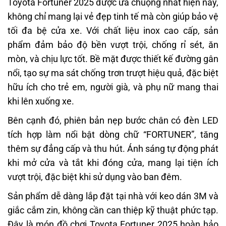
Toyota Fortuner 2025 được ưa chuộng nhất hiện nay,
không chỉ mang lại vẻ đẹp tinh tế mà còn giúp bảo vệ
tối đa bệ cửa xe. Với chất liệu inox cao cấp, sản
phẩm đảm bảo độ bền vượt trội, chống rỉ sét, ăn
mòn, và chịu lực tốt. Bề mặt được thiết kế đường gân
nổi, tạo sự ma sát chống trơn trượt hiệu quả, đặc biệt
hữu ích cho trẻ em, người già, và phụ nữ mang thai
khi lên xuống xe.
Bên cạnh đó, phiên bản nẹp bước chân có đèn LED
tích hợp làm nổi bật dòng chữ “FORTUNER”, tăng
thêm sự đẳng cấp và thu hút. Ánh sáng tự động phát
khi mở cửa và tắt khi đóng cửa, mang lại tiện ích
vượt trội, đặc biệt khi sử dụng vào ban đêm.
Sản phẩm dễ dàng lắp đặt tại nhà với keo dán 3M và
giắc cắm zin, không cần can thiệp kỹ thuật phức tạp.
Đây là món đồ chơi Toyota Fortuner 2025 hoàn hảo