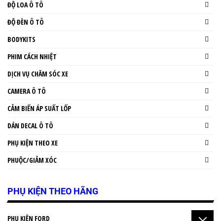
ĐỘ LOA Ô TÔ
ĐỘ ĐÈN Ô TÔ
BODYKITS
PHIM CÁCH NHIỆT
DỊCH VỤ CHĂM SÓC XE
CAMERA Ô TÔ
CẢM BIẾN ÁP SUẤT LỐP
DÁN DECAL Ô TÔ
PHỤ KIỆN THEO XE
PHUỘC/GIẢM XÓC
PHỤ KIỆN THEO HÃNG
PHỤ KIỆN FORD