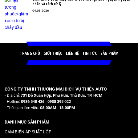
nhân và cách xử lý
04.08.2026
TRANG CHỦ
GIỚI THIỆU
LIÊN HỆ
TIN TỨC
SẢN PHẨM
CÔNG TY TNHH THƯƠNG MẠI DỊCH VỤ THIỆN AUTO
- Địa chỉ:
731 Đỗ Xuân Hợp, Phú Hữu, Thủ Đức, TP. HCM
- Hotline:
0986 548 436
-
0938 395 022
- Thời gian làm việc:
08:00AM
-
18:00PM
DANH MỤC SẢN PHẨM
CẢM BIẾN ÁP SUẤT LỐP