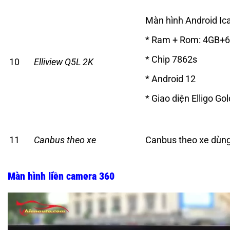
Màn hình Android Ica
* Ram + Rom: 4GB+
* Chip 7862s
10
Elliview Q5L 2K
* Android 12
* Giao diện Elligo Gol
11
Canbus theo xe
Canbus theo xe dùn
Màn hình liền camera 360