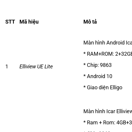
STT
Mã hiệu
Mô tả
Màn hình Android Icar
* RAM+ROM: 2+32G
* Chip: 9863
1
Elliview UE Lite
* Android 10
* Giao diện Elligo
Màn hình Icar Ellivi
* Ram + Rom: 4GB+