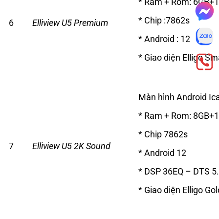
* Ram + Rom: 6GB+
* Chip :7862s
6
Elliview U5 Premium
* Android : 12
* Giao diện Elligo Sm
Màn hình Android Ica
* Ram + Rom: 8GB+
* Chip 7862s
7
Elliview U5 2K Sound
* Android 12
* DSP 36EQ – DTS 5
* Giao diện Elligo Gol