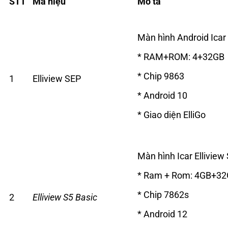
STT
Mã hiệu
Mô tả
Màn hình Android Icar 
* RAM+ROM: 4+32GB
* Chip 9863
1
Elliview SEP
* Android 10
* Giao diện ElliGo
Màn hình Icar Elliview
* Ram + Rom: 4GB+3
* Chip 7862s
2
Elliview S5 Basic
* Android 12