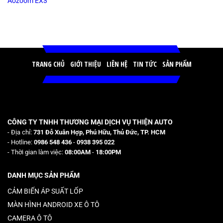
TRANG CHỦ
GIỚI THIỆU
LIÊN HỆ
TIN TỨC
SẢN PHẨM
CÔNG TY TNHH THƯƠNG MẠI DỊCH VỤ THIỆN AUTO
- Địa chỉ:
731 Đỗ Xuân Hợp, Phú Hữu, Thủ Đức, TP. HCM
- Hotline:
0986 548 436
-
0938 395 022
- Thời gian làm việc:
08:00AM
-
18:00PM
DANH MỤC SẢN PHẨM
CẢM BIẾN ÁP SUẤT LỐP
MÀN HÌNH ANDROID XE Ô TÔ
CAMERA Ô TÔ