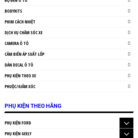
ĐỘ ĐÈN Ô TÔ
BODYKITS
PHIM CÁCH NHIỆT
DỊCH VỤ CHĂM SÓC XE
CAMERA Ô TÔ
CẢM BIẾN ÁP SUẤT LỐP
DÁN DECAL Ô TÔ
PHỤ KIỆN THEO XE
PHUỘC/GIẢM XÓC
PHỤ KIỆN THEO HÃNG
PHỤ KIỆN FORD
PHỤ KIỆN GEELY