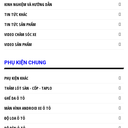
KINH NGHIỆM VÀ HƯỚNG DẪN
TIN TỨC KHÁC
TIN TỨC SẢN PHẨM
VIDEO CHĂM SÓC XE
VIDEO SẢN PHẨM
PHỤ KIỆN CHUNG
PHỤ KIỆN KHÁC
THẢM LÓT SÀN - CỐP - TAPLO
GHẾ DA Ô TÔ
MÀN HÌNH ANDROID XE Ô TÔ
ĐỘ LOA Ô TÔ