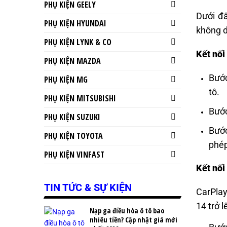
PHỤ KIỆN GEELY
Dưới đâ
PHỤ KIỆN HYUNDAI
không d
PHỤ KIỆN LYNK & CO
Kết nối
PHỤ KIỆN MAZDA
Bước
PHỤ KIỆN MG
tô.
PHỤ KIỆN MITSUBISHI
Bước
PHỤ KIỆN SUZUKI
Bước
PHỤ KIỆN TOYOTA
phép
PHỤ KIỆN VINFAST
Kết nối
TIN TỨC & SỰ KIỆN
CarPlay
14 trở l
Nạp ga điều hòa ô tô bao
nhiêu tiền? Cập nhật giá mới