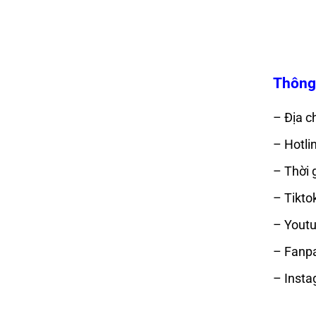
Thông 
– Địa ch
– Hotli
– Thời 
– Tikto
– Youtu
– Fanp
– Insta