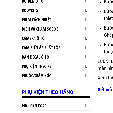
ĐỘ ĐÈN Ô TÔ
Bước
BODYKITS
Bước
thiế
PHIM CÁCH NHIỆT
Bước
DỊCH VỤ CHĂM SÓC XE
Ghép
CAMERA Ô TÔ
Bước
CẢM BIẾN ÁP SUẤT LỐP
thoạ
DÁN DECAL Ô TÔ
Lưu ý: 
PHỤ KIỆN THEO XE
màn hìn
PHUỘC/GIẢM XÓC
Xem th
Kết nối
PHỤ KIỆN THEO HÃNG
PHỤ KIỆN FORD