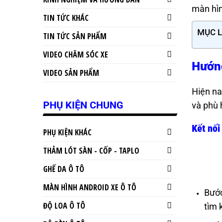
màn hìn
TIN TỨC KHÁC
MỤC 
TIN TỨC SẢN PHẨM
VIDEO CHĂM SÓC XE
Hướng
VIDEO SẢN PHẨM
Hiện na
PHỤ KIỆN CHUNG
và phù 
Kết nối
PHỤ KIỆN KHÁC
THẢM LÓT SÀN - CỐP - TAPLO
GHẾ DA Ô TÔ
MÀN HÌNH ANDROID XE Ô TÔ
Bước
ĐỘ LOA Ô TÔ
tìm 