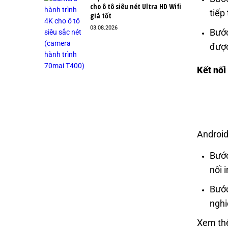
cho ô tô siêu nét Ultra HD Wifi
tiếp 
giá tốt
03.08.2026
Bước
được
Kết nối
Android
Bước
nối 
Bước
nghi
Xem th