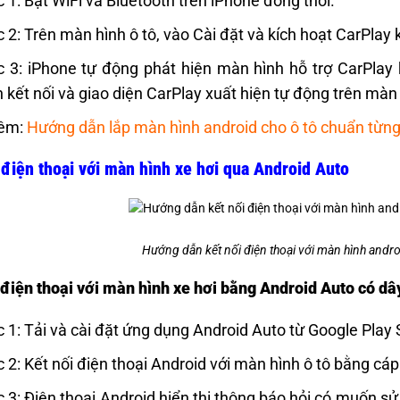
 1: Bật WiFi và Bluetooth trên iPhone đồng thời.
 2: Trên màn hình ô tô, vào Cài đặt và kích hoạt CarPlay
 3: iPhone tự động phát hiện màn hình hỗ trợ CarPlay 
 kết nối và giao diện CarPlay xuất hiện tự động trên mà
êm:
Hướng dẫn lắp màn hình android cho ô tô chuẩn từn
 điện thoại với màn hình xe hơi qua Android Auto
Hướng dẫn kết nối điện thoại với màn hình androi
 điện thoại với màn hình xe hơi bằng Android Auto có dâ
 1: Tải và cài đặt ứng dụng Android Auto từ Google Play 
 2: Kết nối điện thoại Android với màn hình ô tô bằng cá
 3: Điện thoại Android hiển thị thông báo hỏi có muốn 