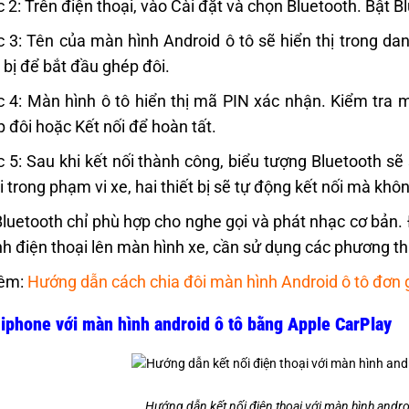
 2: Trên điện thoại, vào Cài đặt và chọn Bluetooth. Bật B
 3: Tên của màn hình Android ô tô sẽ hiển thị trong dan
t bị để bắt đầu ghép đôi.
 4: Màn hình ô tô hiển thị mã PIN xác nhận. Kiểm tra m
 đôi hoặc Kết nối để hoàn tất.
 5: Sau khi kết nối thành công, biểu tượng Bluetooth sẽ 
i trong phạm vi xe, hai thiết bị sẽ tự động kết nối mà khôn
Bluetooth chỉ phù hợp cho nghe gọi và phát nhạc cơ bản.
h điện thoại lên màn hình xe, cần sử dụng các phương th
êm:
Hướng dẫn cách chia đôi màn hình Android ô tô đơn 
 iphone với màn hình android ô tô bằng Apple CarPlay
Hướng dẫn kết nối điện thoại với màn hình androi