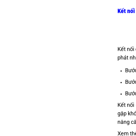
Kết nối
Kết nối
phát nh
Bước
Bước
Bước
Kết nối 
gặp khó
nâng cấ
Xem th