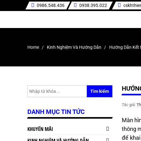
0986.548.436
0938.395.022
cskhthi
Home
Kinh Nghiệm Và Hướng Dẫn
Hướng Dẫn Kết N
HƯỚNG
Tìm kiếm
Tác giả:
Th
DANH MỤC TIN TỨC
Màn hìn
KHUYẾN MÃI
thông m
để khai 
KINH NGHIỆM VÀ HƯỚNG DẪN