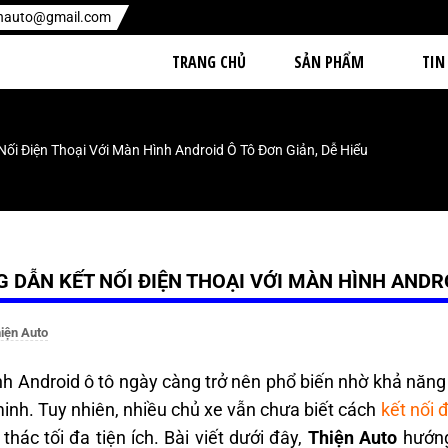
enauto@gmail.com
TRANG CHỦ
SẢN PHẨM
TIN
ối Điện Thoại Với Màn Hình Android Ô Tô Đơn Giản, Dễ Hiểu
 DẪN KẾT NỐI ĐIỆN THOẠI VỚI MÀN HÌNH ANDRO
iện Auto
h Android ô tô ngày càng trở nên phổ biến nhờ khả năng t
inh. Tuy nhiên, nhiều chủ xe vẫn chưa biết cách
kết nối 
thác tối đa tiện ích. Bài viết dưới đây,
Thiện Auto
hướng 