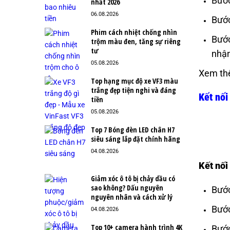
Bước
nhất 2026
06.08.2026
Bước
Phim cách nhiệt chống nhìn
Bước
trộm màu đen, tăng sự riêng
tư
nhận
05.08.2026
Xem th
Top hạng mục độ xe VF3 màu
trắng đẹp tiện nghi và đáng
Kết nối
tiền
05.08.2026
Top 7 Bóng đèn LED chân H7
siêu sáng lắp đặt chính hãng
04.08.2026
Kết nối
Giảm xóc ô tô bị chảy dầu có
sao không? Dấu nguyên
Bước
nguyên nhân và cách xử lý
Bước
04.08.2026
Top 10+ camera hành trình 4K
Bước