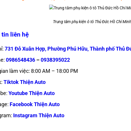
Trung tâm phụ kiện ô tô Thủ Đức Hồ Chí Minh
tin liên hệ
ỉ:
731 Đỗ Xuân Hợp, Phường Phú Hữu, Thành phố Thủ Đ
ne:
0986548436
–
0938395022
gian làm việc: 8:00 AM – 18:00 PM
k:
Tiktok Thiện Auto
be:
Youtube Thiện Auto
age:
Facebook Thiện Auto
gram:
Instagram Thiện Auto