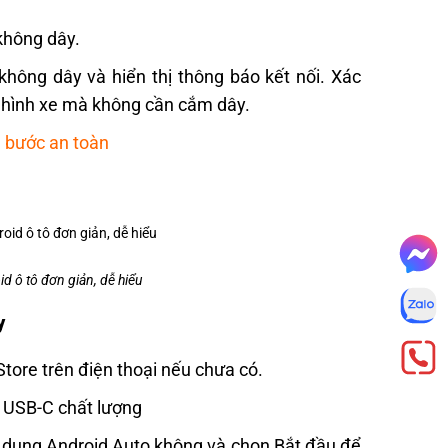
 không dây.
không dây và hiển thị thông báo kết nối. Xác
n hình xe mà không cần cắm dây.
g bước an toàn
d ô tô đơn giản, dễ hiểu
y
Store trên điện thoại nếu chưa có.
p USB-C chất lượng
sử dụng Android Auto không và chọn Bắt đầu để