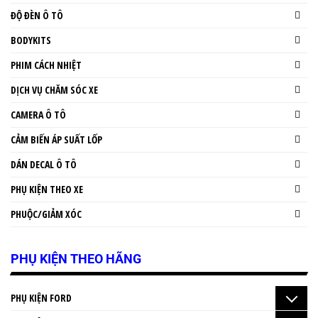
ĐỘ ĐÈN Ô TÔ
BODYKITS
PHIM CÁCH NHIỆT
DỊCH VỤ CHĂM SÓC XE
CAMERA Ô TÔ
CẢM BIẾN ÁP SUẤT LỐP
DÁN DECAL Ô TÔ
PHỤ KIỆN THEO XE
PHUỘC/GIẢM XÓC
PHỤ KIỆN THEO HÃNG
PHỤ KIỆN FORD