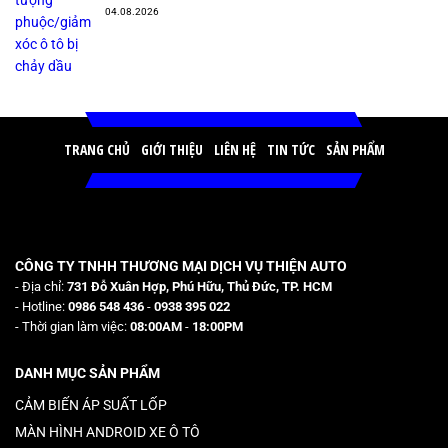
04.08.2026
TRANG CHỦ
GIỚI THIỆU
LIÊN HỆ
TIN TỨC
SẢN PHẨM
CÔNG TY TNHH THƯƠNG MẠI DỊCH VỤ THIỆN AUTO
- Địa chỉ:
731 Đỗ Xuân Hợp, Phú Hữu, Thủ Đức, TP. HCM
- Hotline:
0986 548 436
-
0938 395 022
- Thời gian làm việc:
08:00AM
-
18:00PM
DANH MỤC SẢN PHẨM
CẢM BIẾN ÁP SUẤT LỐP
MÀN HÌNH ANDROID XE Ô TÔ