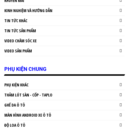
KHUYẾN MÃI
KINH NGHIỆM VÀ HƯỚNG DẪN
TIN TỨC KHÁC
TIN TỨC SẢN PHẨM
VIDEO CHĂM SÓC XE
VIDEO SẢN PHẨM
PHỤ KIỆN CHUNG
PHỤ KIỆN KHÁC
THẢM LÓT SÀN - CỐP - TAPLO
GHẾ DA Ô TÔ
MÀN HÌNH ANDROID XE Ô TÔ
ĐỘ LOA Ô TÔ