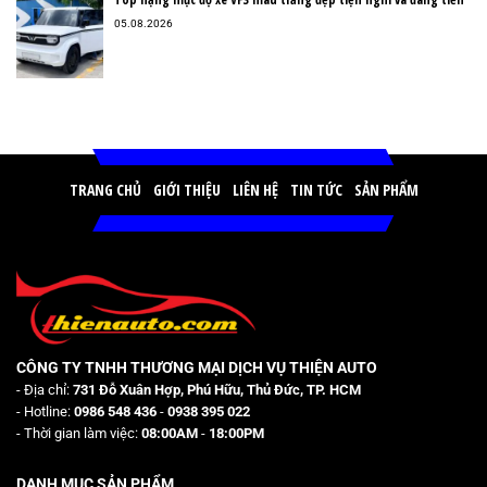
05.08.2026
TRANG CHỦ
GIỚI THIỆU
LIÊN HỆ
TIN TỨC
SẢN PHẨM
CÔNG TY TNHH THƯƠNG MẠI DỊCH VỤ THIỆN AUTO
- Địa chỉ:
731 Đỗ Xuân Hợp, Phú Hữu, Thủ Đức, TP. HCM
- Hotline:
0986 548 436
-
0938 395 022
- Thời gian làm việc:
08:00AM
-
18:00PM
DANH MỤC SẢN PHẨM