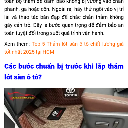
toàn bộ thảm để đảm bảo không bị vướng vào chân
phanh, ga hoặc côn. Ngoài ra, hãy thử ngồi vào vị trí
lái và thao tác bàn đạp để chắc chắn thảm không
gây cản trở. Đây là bước quan trọng để đảm bảo an
toàn tuyệt đối trong suốt quá trình vận hành.
Xem thêm:
Top 5 Thảm lót sàn ô tô chất lượng giá
tốt nhất 2025 tại HCM
Các bước chuẩn bị trước khi lắp thảm
lót sàn ô tô?