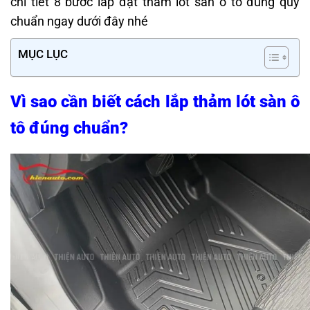
chi tiết 8 bước lắp đặt thảm lót sàn ô tô đúng quy
chuẩn ngay dưới đây nhé
MỤC LỤC
Vì sao cần biết cách lắp thảm lót sàn ô
tô đúng chuẩn?