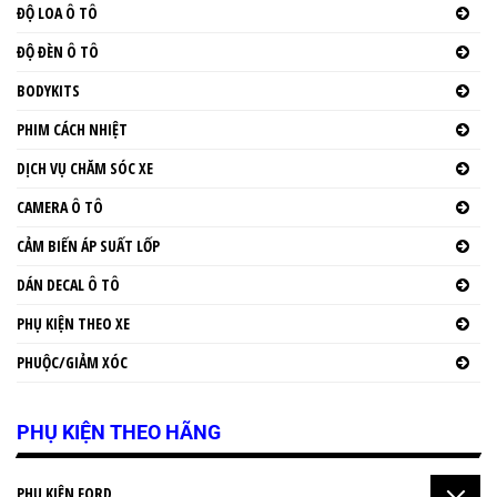
ĐỘ LOA Ô TÔ
ĐỘ ĐÈN Ô TÔ
BODYKITS
PHIM CÁCH NHIỆT
DỊCH VỤ CHĂM SÓC XE
CAMERA Ô TÔ
CẢM BIẾN ÁP SUẤT LỐP
DÁN DECAL Ô TÔ
PHỤ KIỆN THEO XE
PHUỘC/GIẢM XÓC
PHỤ KIỆN THEO HÃNG
PHỤ KIỆN FORD