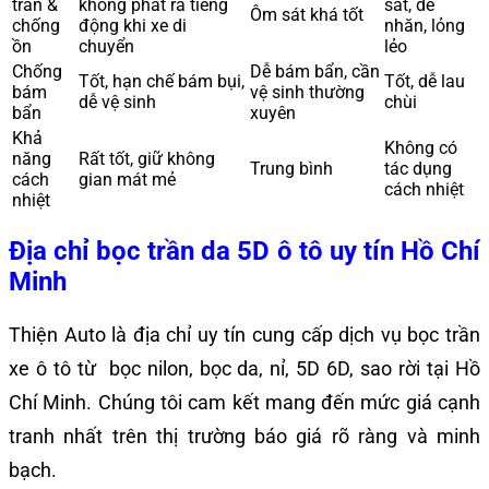
trần &
không phát ra tiếng
sát, dễ
Ôm sát khá tốt
chống
động khi xe di
nhăn, lỏng
ồn
chuyển
lẻo
Chống
Dễ bám bẩn, cần
Tốt, hạn chế bám bụi,
Tốt, dễ lau
bám
vệ sinh thường
dễ vệ sinh
chùi
bẩn
xuyên
Khả
Không có
năng
Rất tốt, giữ không
Trung bình
tác dụng
cách
gian mát mẻ
cách nhiệt
nhiệt
Địa chỉ bọc trần da 5D ô tô uy tín Hồ Chí
Minh
Thiện Auto là địa chỉ uy tín cung cấp dịch vụ bọc trần
xe ô tô từ bọc nilon, bọc da, nỉ, 5D 6D, sao rời tại Hồ
Chí Minh. Chúng tôi cam kết mang đến mức giá cạnh
tranh nhất trên thị trường báo giá rõ ràng và minh
bạch.