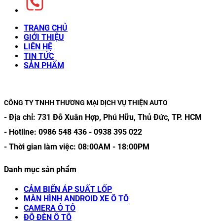
TRANG CHỦ
GIỚI THIỆU
LIÊN HỆ
TIN TỨC
SẢN PHẨM
CÔNG TY TNHH THƯƠNG MẠI DỊCH VỤ THIỆN AUTO
- Địa chỉ:
731 Đỗ Xuân Hợp, Phú Hữu, Thủ Đức, TP. HCM
- Hotline:
0986 548 436
-
0938 395 022
- Thời gian làm việc:
08:00AM
-
18:00PM
Danh mục sản phẩm
CẢM BIẾN ÁP SUẤT LỐP
MÀN HÌNH ANDROID XE Ô TÔ
CAMERA Ô TÔ
ĐỘ ĐÈN Ô TÔ