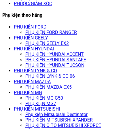
PHUỘC/GIẢM XÓC
Phụ kiện theo hãng
PHỤ KIỆN FORD
PHỤ KIỆN FORD RANGER
PHỤ KIỆN GEELY
PHỤ KIỆN GEELY EX2
PHỤ KIỆN HYUNDAI
PHỤ KIỆN HYUNDAI ACCENT
PHỤ KIỆN HYUNDAI SANTAFE
PHỤ KIỆN HYUNDAI TUCSON
PHỤ KIỆN LYNK & CO
PHỤ KIỆN LYNK & CO 06
PHỤ KIỆN MAZDA
PHỤ KIỆN MAZDA CX5
PHỤ KIỆN MG
PHỤ KIỆN MG G50
PHỤ KIỆN MG7
PHỤ KIỆN MITSUBISHI
Phụ kiện Mitsubishi Destinator
PHỤ KIỆN MITSUBISHI XPANDER
PHỤ KIỆN Ô TÔ MITSUBISHI XFORCE