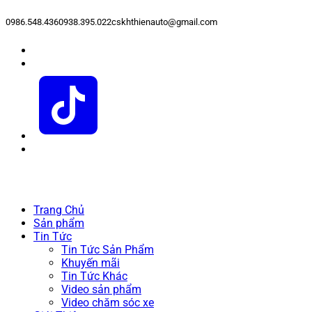
0986.548.436
0938.395.022
cskhthienauto@gmail.com
Trang Chủ
Sản phẩm
Tin Tức
Tin Tức Sản Phẩm
Khuyến mãi
Tin Tức Khác
Video sản phẩm
Video chăm sóc xe