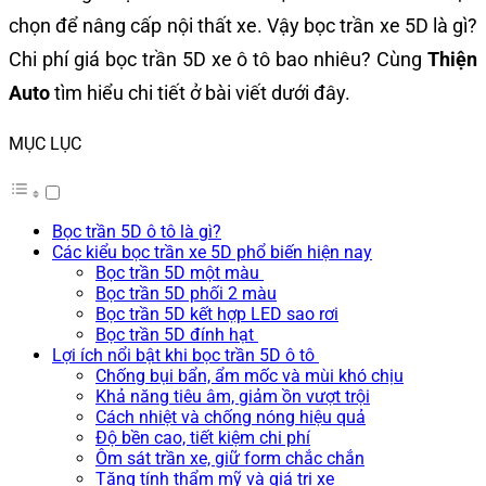
chọn để nâng cấp nội thất xe. Vậy bọc trần xe 5D là gì?
Chi phí giá bọc trần 5D xe ô tô bao nhiêu? Cùng
Thiện
Auto
tìm hiểu chi tiết ở bài viết dưới đây.
MỤC LỤC
Bọc trần 5D ô tô là gì?
Các kiểu bọc trần xe 5D phổ biến hiện nay
Bọc trần 5D một màu
Bọc trần 5D phối 2 màu
Bọc trần 5D kết hợp LED sao rơi
Bọc trần 5D đính hạt
Lợi ích nổi bật khi bọc trần 5D ô tô
Chống bụi bẩn, ẩm mốc và mùi khó chịu
Khả năng tiêu âm, giảm ồn vượt trội
Cách nhiệt và chống nóng hiệu quả
Độ bền cao, tiết kiệm chi phí
Ôm sát trần xe, giữ form chắc chắn
Tăng tính thẩm mỹ và giá trị xe