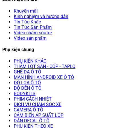
Khuyến mãi
Kinh nghiệm và hướng dẫn
Tin Tức Khác
Tin Tức Sản Phẩm
Video chăm sóc xe
Video sản phẩm
Phụ kiện chung
PHỤ KIỆN KHÁC
THẢM LÓT SÀN - CỐP - TAPLO
GHẾ DA Ô TÔ
MÀN HÌNH ANDROID XE Ô TÔ
ĐỘ LOA Ô TÔ
ĐỘ ĐÈN Ô TÔ
BODYKITS
PHIM CÁCH NHIỆT
DỊCH VỤ CHĂM SÓC XE
CAMERA Ô TÔ
CẢM BIẾN ÁP SUẤT LỐP
DÁN DECAL Ô TÔ
PHỤ KIỆN THEO XE