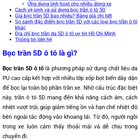
Ứng dụng linh hoạt cho nhiều dòng xe
Cách vệ sinh và sử dụng bọc trần ô tô 5D
Giá bọc trần 5D bao nhiêu? Bảng giá chi tiết
So sánh đặc điểm bọc trần 5D với các loại bọc trần ô tô
khác
Địa chỉ bọc trần da 5D ô tô uy tín Hồ Chí Minh
Thông tin liên hệ
Bọc trần 5D ô tô là gì?
Bọc trần 5D ô tô
là phương pháp sử dụng chất liệu da
PU cao cấp kết hợp với nhiều lớp xốp bọt biển dày dặn
để bọc lại toàn bộ phần trần xe. Nhờ cấu trúc đặc biệt
này, trần ô tô 5D mang đến khả năng cách âm, cách
nhiệt vượt trội, giúp giảm tiếng ồn và hạn chế nhiệt độ
bên ngoài tác động vào khoang lái. Từ đó, người ngồi
trong xe luôn cảm thấy thoải mái và dễ chịu trong
chuyến đi.