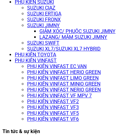
PHỤ KIỆN SUZUKI
SUZUKI CIAZ
SUZUKI ERTIGA
SUZUKI FRONX
SUZUKI JIMNY
GIẢM XÓC/ PHUỘC SUZUKI JIMNY
LAZANG/ MÂM SUZUKI JIMNY
SUZUKI SWIFT
SUZUKI XL7/SUZUKI XL7 HYBRID
PHỤ KIỆN TOYOTA
PHỤ KIỆN VINFAST
PHỤ KIỆN VINFAST EC VAN
PHỤ KIỆN VINFAST HERIO GREEN
PHỤ KIỆN VINFAST LIMO GREEN
PHỤ KIỆN VINFAST MINIO GREEN
PHỤ KIỆN VINFAST NERIO GREEN
PHỤ KIỆN VINFAST VF MPV 7
PHỤ KIỆN VINFAST VF2
PHỤ KIỆN VINFAST VF3
PHỤ KIỆN VINFAST VF5
PHỤ KIỆN VINFAST VF6
Tin tức & sự kiện