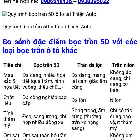
liên hệ hotline:
0986548436
–
0938395022
Quy trình bọc trần 5D ô tô tại Thiện Auto
So sánh đặc điểm bọc trần 5D với các
loại bọc trần ô tô khác
Tiêu chí
Bọc trần 5D
Trần da lộn
Trần nilon
Không đa
Màu
Đa dạng, nhiều họa
Đa dạng, mang
dạng, chỉ
sắc &
tiết (quả trám, hình
lại cảm giác ấm
dạng cơ
họa tiết
vuông, thêu chữ…)
cúng
bản
Chất
Da công nghiệp cao
Da lộn
Nilon
liệu
cấp
Sang trọng, ấm
Chỉ có tác
Tính
Đẹp, sang trọng, phù
cúng (thường
dụng bảo
thẩm
hợp nhiều dòng xe
trên xe hạng
vệ, ít thẩm
mỹ
sang)
mỹ
Ôm sát
Ôm sát toàn bộ trần,
Không ôm