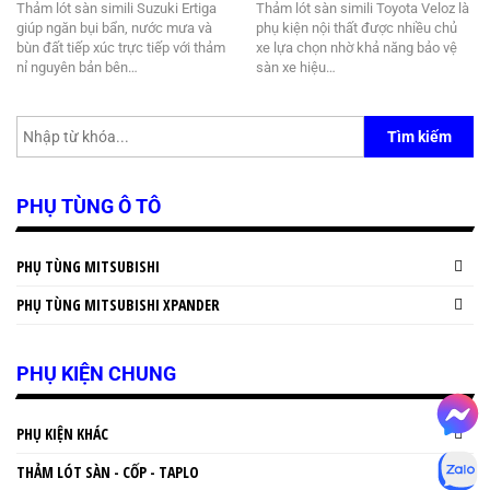
Thảm lót sàn simili Suzuki Ertiga
Thảm lót sàn simili Toyota Veloz là
giúp ngăn bụi bẩn, nước mưa và
phụ kiện nội thất được nhiều chủ
bùn đất tiếp xúc trực tiếp với thảm
xe lựa chọn nhờ khả năng bảo vệ
nỉ nguyên bản bên…
sàn xe hiệu…
Tìm kiếm
PHỤ TÙNG Ô TÔ
PHỤ TÙNG MITSUBISHI
PHỤ TÙNG MITSUBISHI XPANDER
PHỤ KIỆN CHUNG
PHỤ KIỆN KHÁC
THẢM LÓT SÀN - CỐP - TAPLO