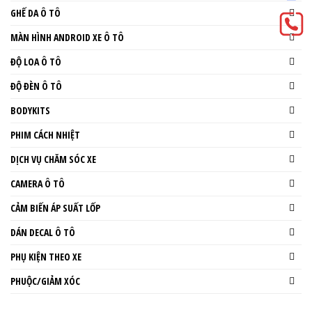
GHẾ DA Ô TÔ
MÀN HÌNH ANDROID XE Ô TÔ
ĐỘ LOA Ô TÔ
ĐỘ ĐÈN Ô TÔ
BODYKITS
PHIM CÁCH NHIỆT
DỊCH VỤ CHĂM SÓC XE
CAMERA Ô TÔ
CẢM BIẾN ÁP SUẤT LỐP
DÁN DECAL Ô TÔ
PHỤ KIỆN THEO XE
PHUỘC/GIẢM XÓC