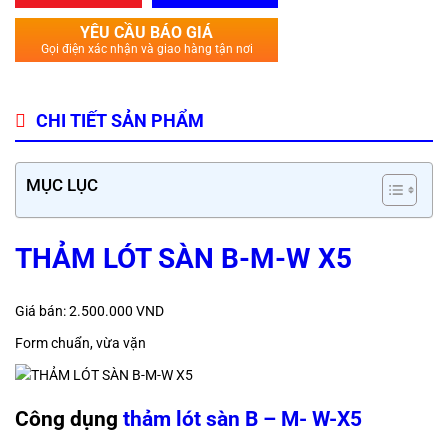
YÊU CẦU BÁO GIÁ
Gọi điện xác nhận và giao hàng tận nơi
CHI TIẾT SẢN PHẨM
MỤC LỤC
THẢM LÓT SÀN B-M-W X5
Giá bán: 2.500.000 VND
Form chuẩn, vừa vặn
Công dụng
thảm lót sàn B – M- W-X5