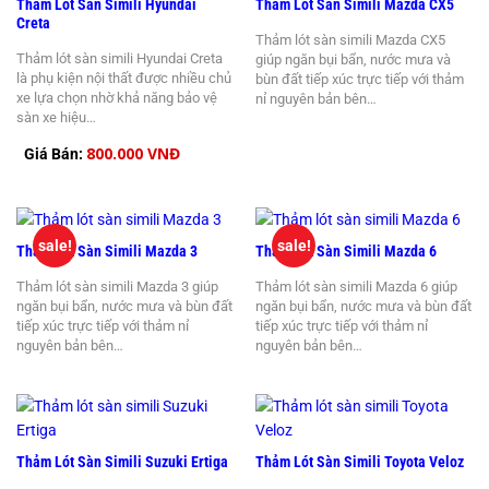
Thảm Lót Sàn Simili Hyundai
Thảm Lót Sàn Simili Mazda CX5
Creta
Thảm lót sàn simili Mazda CX5
Thảm lót sàn simili Hyundai Creta
giúp ngăn bụi bẩn, nước mưa và
là phụ kiện nội thất được nhiều chủ
bùn đất tiếp xúc trực tiếp với thảm
xe lựa chọn nhờ khả năng bảo vệ
nỉ nguyên bản bên…
sàn xe hiệu…
800.000 VNĐ
Giá Bán:
sale!
sale!
Thảm Lót Sàn Simili Mazda 3
Thảm Lót Sàn Simili Mazda 6
Thảm lót sàn simili Mazda 3 giúp
Thảm lót sàn simili Mazda 6 giúp
ngăn bụi bẩn, nước mưa và bùn đất
ngăn bụi bẩn, nước mưa và bùn đất
tiếp xúc trực tiếp với thảm nỉ
tiếp xúc trực tiếp với thảm nỉ
nguyên bản bên…
nguyên bản bên…
Thảm Lót Sàn Simili Suzuki Ertiga
Thảm Lót Sàn Simili Toyota Veloz