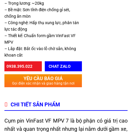
– Trọng lương: ~20kg
– Bề mặt: Sơn tĩnh điện chống gỉ sét,
chống ăn mòn
– Công nghệ: Hấp thụ xung lực, phân tán
lực tác động
– Thiết kế: Chuẩn form gầm VinFast VF
MPV
– Lắp đặt: Bắt ốc vào lỗ chờ sẵn, không
khoan cắt
0938.395.022
CHAT ZALO
YÊU CẦU BÁO GIÁ
Gọi điện xác nhận và giao hàng tận nơi
CHI TIẾT SẢN PHẨM
Cụm pin VinFast VF MPV 7 là bộ phận có giá trị cao
nhất và quan trọng nhất nhưng lại nằm dưới gầm xe,