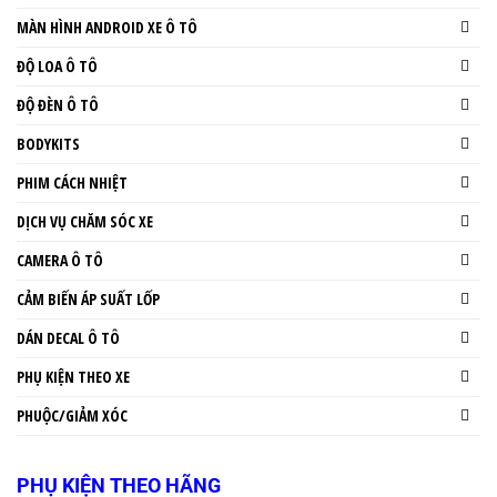
MÀN HÌNH ANDROID XE Ô TÔ
ĐỘ LOA Ô TÔ
ĐỘ ĐÈN Ô TÔ
BODYKITS
PHIM CÁCH NHIỆT
DỊCH VỤ CHĂM SÓC XE
CAMERA Ô TÔ
CẢM BIẾN ÁP SUẤT LỐP
DÁN DECAL Ô TÔ
PHỤ KIỆN THEO XE
PHUỘC/GIẢM XÓC
PHỤ KIỆN THEO HÃNG