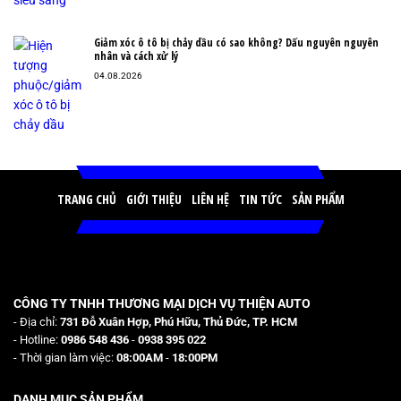
Giảm xóc ô tô bị chảy dầu có sao không? Dấu nguyên nguyên
nhân và cách xử lý
04.08.2026
TRANG CHỦ
GIỚI THIỆU
LIÊN HỆ
TIN TỨC
SẢN PHẨM
CÔNG TY TNHH THƯƠNG MẠI DỊCH VỤ THIỆN AUTO
- Địa chỉ:
731 Đỗ Xuân Hợp, Phú Hữu, Thủ Đức, TP. HCM
- Hotline:
0986 548 436
-
0938 395 022
- Thời gian làm việc:
08:00AM
-
18:00PM
DANH MỤC SẢN PHẨM