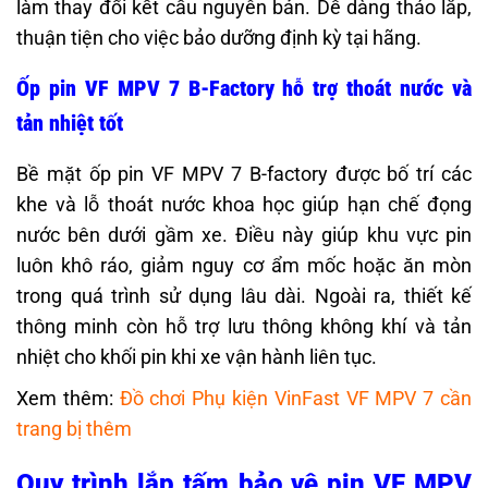
làm thay đổi kết cấu nguyên bản. Dễ dàng tháo lắp,
thuận tiện cho việc bảo dưỡng định kỳ tại hãng.
Ốp pin VF MPV 7 B-Factory hỗ trợ thoát nước và
tản nhiệt tốt
Bề mặt ốp pin VF MPV 7 B-factory được bố trí các
khe và lỗ thoát nước khoa học giúp hạn chế đọng
nước bên dưới gầm xe. Điều này giúp khu vực pin
luôn khô ráo, giảm nguy cơ ẩm mốc hoặc ăn mòn
trong quá trình sử dụng lâu dài. Ngoài ra, thiết kế
thông minh còn hỗ trợ lưu thông không khí và tản
nhiệt cho khối pin khi xe vận hành liên tục.
Xem thêm:
Đồ chơi Phụ kiện VinFast VF MPV 7 cần
trang bị thêm
Quy trình lắp tấm bảo vệ pin VF MPV