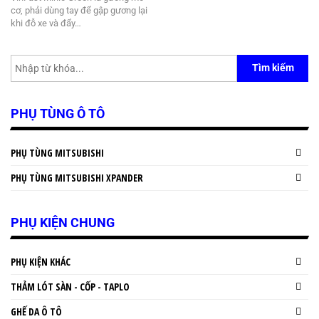
cơ, phải dùng tay để gập gương lại
khi đỗ xe và đẩy…
Tìm kiếm
PHỤ TÙNG Ô TÔ
PHỤ TÙNG MITSUBISHI
PHỤ TÙNG MITSUBISHI XPANDER
PHỤ KIỆN CHUNG
PHỤ KIỆN KHÁC
THẢM LÓT SÀN - CỐP - TAPLO
GHẾ DA Ô TÔ