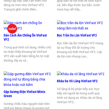
nâng cấp đặc biệt cần thiết cho
giúp bảo vệ nội thất xe luôn sạch
dòng xe mini như Vinfast VF2.
sẽ, bền đẹp trước bụi bẩn, nước
Trang bị ghế chỉnh điện…
mưa hay vết trầy…
sale!
Dán Cách Âm Chống Ồn VinFast
Bọc Trần Da Lộn VinFast VF2
VF2
Bọc trần da lộn VinFast VF2 mang
Trong quá trình sử dụng, nhiều chủ
lại sự thay đổi ấn tượng cho
xe nhận thấy khoang lái VinFast
khoang nội thất VinFast VF2. Lớp
VF2 vẫn xuất hiện tiếng ồn từ mặt
da lộn mịn nhung cao…
đường, lốp xe và…
Khâu Da Vô Lăng VinFast VF2
Vô lăng là bộ phận tiếp xúc trực
Gập Gương Điện Vinfast Minio
tiếp với người lái trong suốt quá
Green
trình sử dụng xe. Khâu da vô lăng
VinFast VF2…
Gương chiếu hậu nguyên bản trên
VinFast Minio Green là gương mở