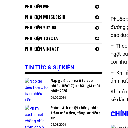
PHỤ KIỆN MG
PHỤ KIỆN MITSUBISHI
Phuộc t
đường g
PHỤ KIỆN SUZUKI
bảo dưỡ
PHỤ KIỆN TOYOTA
– Theo 
PHỤ KIỆN VINFAST
ngột bu
coi như
TIN TỨC & SỰ KIỆN
– Khi l
ảnh hưở
Nạp ga điều hòa ô tô bao
nhiêu tiền? Cập nhật giá mới
nhất 2026
Khi có 
06.08.2026
sẽ dẫn 
Phim cách nhiệt chống nhìn
trộm màu đen, tăng sự riêng
CHÍN
tư
05.08.2026