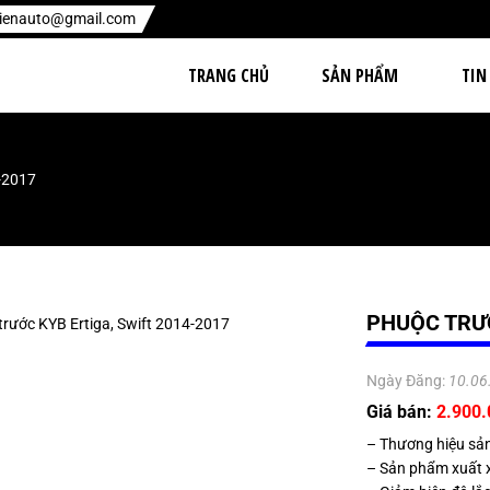
hienauto@gmail.com
TRANG CHỦ
SẢN PHẨM
TIN
4-2017
PHUỘC TRƯỚ
Ngày Đăng:
10.06
Giá bán:
2.900
– Thương hiệu sả
– Sản phẩm xuất 