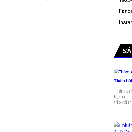
– Fanp
– Insta
SẢ
Thảm Lót 
Thảm lót 
bụi bẩn, 
tiếp với 