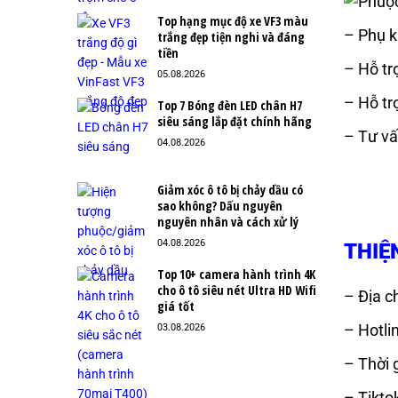
Top hạng mục độ xe VF3 màu
– Phụ k
trắng đẹp tiện nghi và đáng
tiền
– Hỗ tr
05.08.2026
– Hỗ tr
Top 7 Bóng đèn LED chân H7
siêu sáng lắp đặt chính hãng
– Tư vấ
04.08.2026
Giảm xóc ô tô bị chảy dầu có
sao không? Dấu nguyên
nguyên nhân và cách xử lý
04.08.2026
THIỆ
Top 10+ camera hành trình 4K
cho ô tô siêu nét Ultra HD Wifi
– Địa c
giá tốt
– Hotli
03.08.2026
– Thời 
– Tikto