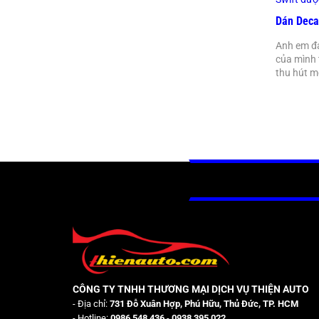
Dán Deca
Anh em đ
của mình 
thu hút m
CÔNG TY TNHH THƯƠNG MẠI DỊCH VỤ THIỆN AUTO
- Địa chỉ:
731 Đỗ Xuân Hợp, Phú Hữu, Thủ Đức, TP. HCM
- Hotline:
0986 548 436
-
0938 395 022