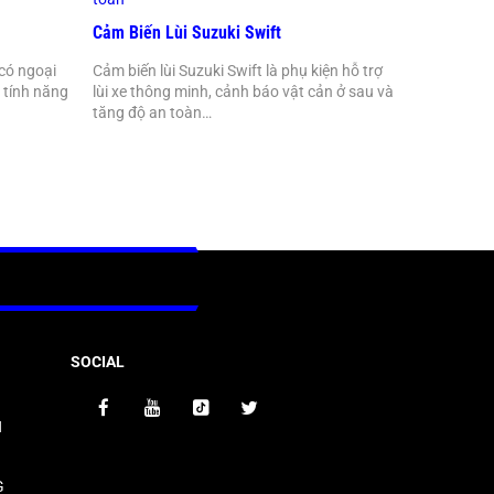
Cảm Biến Lùi Suzuki Swift
có ngoại
Cảm biến lùi Suzuki Swift là phụ kiện hỗ trợ
 tính năng
lùi xe thông minh, cảnh báo vật cản ở sau và
tăng độ an toàn…
SOCIAL
N
G