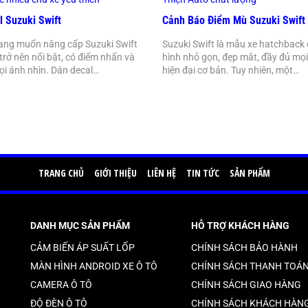
l Suzuki Swift
Cảnh Báo Điểm Mù Suzuki Swift
ang muốn nâng cấp Suzuki Swift
Suzuki Swift là mẫu xe hatchback 
trở nên nổi bật, có điểm nhấn và
hình nhỏ gọn, đẹp mắt, đầy đủ mọi
ọi ánh nhìn. Dán decal…
hiện đại cơ bản. Tuy nhiên, một…
TRANG CHỦ
GIỚI THIỆU
LIÊN HỆ
TIN TỨC
SẢN PHẨM
DANH MỤC SẢN PHẨM
HỖ TRỢ KHÁCH HÀNG
CẢM BIẾN ÁP SUẤT LỐP
CHÍNH SÁCH BẢO HÀNH
MÀN HÌNH ANDROID XE Ô TÔ
CHÍNH SÁCH THANH TOÁ
CAMERA Ô TÔ
CHÍNH SÁCH GIAO HÀNG
ĐỘ ĐÈN Ô TÔ
CHÍNH SÁCH KHÁCH HÀN