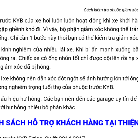
Cách kiểm tra phuộc giảm xóc
rước KYB của xe hơi luôn luôn hoạt động khi xe khởi hà
ập ghềnh khó đi. Vì vậy, bộ phận giảm xóc không thể trá
ng. Chỉ cần 1 bước này thôi bạn có thể kiểm tra giảm xóc
kinh nghiệm của nhiều lái xe. Khi bị ấn mạnh xuống bằ
ông ra. Chiếc xe có ống nhún tốt chỉ được dội lên rồi hạ
 giảm xóc đã bị hỏng.
ái xe không nên dằn xóc đột ngột sẽ ảnh hưởng lớn tới ống
ng nghiêm trọng tuổi thọ của phuộc trước KYB.
dấu hiệu hư hỏng. Các bạn nên đến các garage uy tín để 
tới hư hỏng nhiều bộ phận khác.
H SÁCH HỖ TRỢ KHÁCH HÀNG TẠI THIỆ