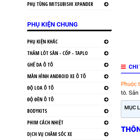
PHỤ TÙNG MITSUBISHI XPANDER
PHỤ KIỆN CHUNG
PHỤ KIỆN KHÁC
THẢM LÓT SÀN - CỐP - TAPLO
GHẾ DA Ô TÔ
CHI
MÀN HÌNH ANDROID XE Ô TÔ
Phuộc 
ĐỘ LOA Ô TÔ
tô. Sả
ĐỘ ĐÈN Ô TÔ
MỤC 
BODYKITS
PHIM CÁCH NHIỆT
THÔN
DỊCH VỤ CHĂM SÓC XE