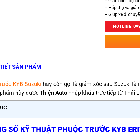
– Giảm biên độ lắc
– Hấp thụ và giảm
– Giúp xe di chuy
HOTLINE:
093
 TIẾT SẢN PHẨM
trước KYB Suzuki
hay còn gọi là giảm xóc sau Suzuki là
n phẩm này được
Thiện Auto
nhập khẩu trực tiếp từ Thái 
LỤC
G SỐ KỸ THUẬT PHUỘC TRƯỚC KYB ERIT