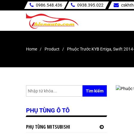
0986.548.436
0938.395.022
cskht
Home
Product
Phuộc Trước KYB Ertiga, Swift 201
Tìm kiếm
PHỤ TÙNG Ô TÔ
PHỤ TÙNG MITSUBISHI