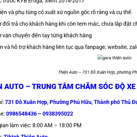
iện và phụ tùng có xuất xứ nguồn gốc rõ ràng và cụ thể.
ợ đổi trả cho khách hàng khi còn tem mác, chưa lắp đặt chi 
ợ vận chuyển đến tay từng khách hàng
n và hỗ trợ khách hàng liên tục qua fanpage, website, za
Thiện Auto – 731 Đỗ Xuân Hợp, phường Ph
N AUTO – TRUNG TÂM CHĂM SÓC ĐỘ X
hỉ:
731 Đỗ Xuân Hợp, Phường Phú Hữu, Thành phố Thủ Đ
ne:
0986548436
–
0938395022
gian làm việc: 8:00 AM – 18:00 PM
k:
Tiktok Thiện Auto