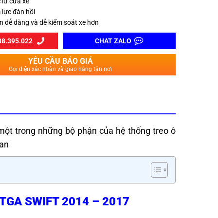
 lư cửa xe
 lực đàn hồi
ển dễ dàng và dễ kiểm soát xe hơn
8.395.022
CHAT ZALO
YÊU CẦU BÁO GIÁ
Gọi điện xác nhận và giao hàng tận nơi
 một trong những bộ phận của hệ thống treo ô
Lan
GA SWIFT 2014 – 2017