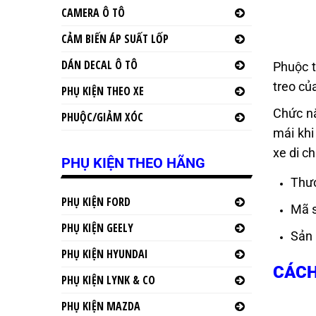
CAMERA Ô TÔ
CẢM BIẾN ÁP SUẤT LỐP
DÁN DECAL Ô TÔ
Phuộc t
treo củ
PHỤ KIỆN THEO XE
Chức nă
PHUỘC/GIẢM XÓC
mái khi
xe di c
PHỤ KIỆN THEO HÃNG
Thươ
PHỤ KIỆN FORD
Mã 
PHỤ KIỆN GEELY
Sản 
PHỤ KIỆN HYUNDAI
CÁCH
PHỤ KIỆN LYNK & CO
PHỤ KIỆN MAZDA