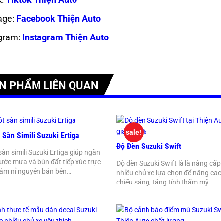
age:
Facebook Thiện Auto
gram:
Instagram Thiện Auto
N PHẨM LIÊN QUAN
sale!
Sàn Simili Suzuki Ertiga
Độ Đèn Suzuki Swift
sàn simili Suzuki Ertiga giúp ngăn
nước mưa và bùn đất tiếp xúc trực
Độ đèn Suzuki Swift là là nâng cấ
thảm nỉ nguyên bản bên…
nhiều chủ xe lựa chọn để nâng cao
chiếu sáng, tăng tính thẩm mỹ…