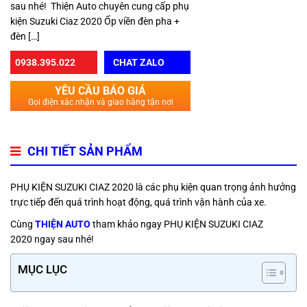
sau nhé! Thiện Auto chuyên cung cấp phụ
kiện Suzuki Ciaz 2020 Ốp viền đèn pha +
đèn […]
0938.395.022
CHAT ZALO
YÊU CẦU BÁO GIÁ
Gọi điện xác nhận và giao hàng tận nơi
CHI TIẾT SẢN PHẨM
PHỤ KIỆN SUZUKI CIAZ 2020
là các phụ kiện quan trọng ảnh hưởng
trực tiếp đến quá trình hoạt động, quá trình vận hành của xe.
Cùng
THIỆN AUTO
tham khảo ngay PHỤ KIỆN SUZUKI CIAZ
2020
ngay sau nhé!
MỤC LỤC