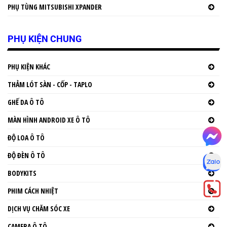
PHỤ TÙNG MITSUBISHI XPANDER
PHỤ KIỆN CHUNG
PHỤ KIỆN KHÁC
THẢM LÓT SÀN - CỐP - TAPLO
GHẾ DA Ô TÔ
MÀN HÌNH ANDROID XE Ô TÔ
ĐỘ LOA Ô TÔ
ĐỘ ĐÈN Ô TÔ
BODYKITS
PHIM CÁCH NHIỆT
DỊCH VỤ CHĂM SÓC XE
CAMERA Ô TÔ