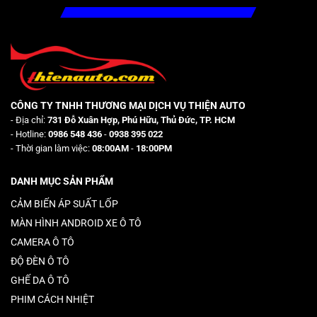
CÔNG TY TNHH THƯƠNG MẠI DỊCH VỤ THIỆN AUTO
- Địa chỉ:
731 Đỗ Xuân Hợp, Phú Hữu, Thủ Đức, TP. HCM
- Hotline:
0986 548 436
-
0938 395 022
- Thời gian làm việc:
08:00AM
-
18:00PM
DANH MỤC SẢN PHẨM
CẢM BIẾN ÁP SUẤT LỐP
MÀN HÌNH ANDROID XE Ô TÔ
CAMERA Ô TÔ
ĐỘ ĐÈN Ô TÔ
GHẾ DA Ô TÔ
PHIM CÁCH NHIỆT