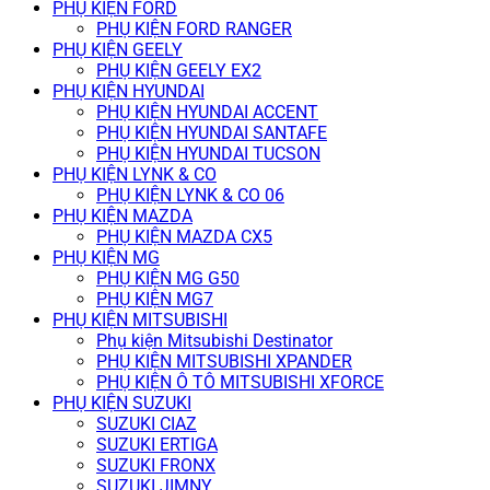
PHỤ KIỆN FORD
PHỤ KIỆN FORD RANGER
PHỤ KIỆN GEELY
PHỤ KIỆN GEELY EX2
PHỤ KIỆN HYUNDAI
PHỤ KIỆN HYUNDAI ACCENT
PHỤ KIỆN HYUNDAI SANTAFE
PHỤ KIỆN HYUNDAI TUCSON
PHỤ KIỆN LYNK & CO
PHỤ KIỆN LYNK & CO 06
PHỤ KIỆN MAZDA
PHỤ KIỆN MAZDA CX5
PHỤ KIỆN MG
PHỤ KIỆN MG G50
PHỤ KIỆN MG7
PHỤ KIỆN MITSUBISHI
Phụ kiện Mitsubishi Destinator
PHỤ KIỆN MITSUBISHI XPANDER
PHỤ KIỆN Ô TÔ MITSUBISHI XFORCE
PHỤ KIỆN SUZUKI
SUZUKI CIAZ
SUZUKI ERTIGA
SUZUKI FRONX
SUZUKI JIMNY