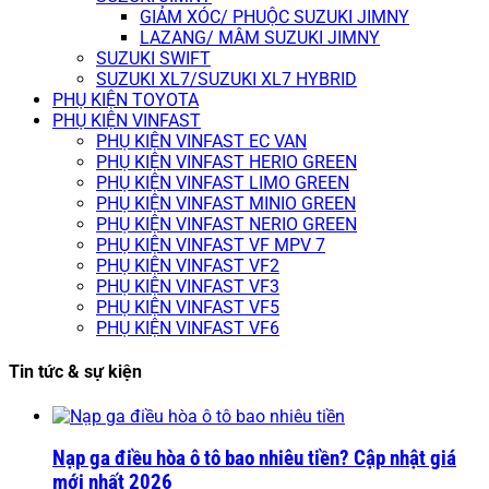
GIẢM XÓC/ PHUỘC SUZUKI JIMNY
LAZANG/ MÂM SUZUKI JIMNY
SUZUKI SWIFT
SUZUKI XL7/SUZUKI XL7 HYBRID
PHỤ KIỆN TOYOTA
PHỤ KIỆN VINFAST
PHỤ KIỆN VINFAST EC VAN
PHỤ KIỆN VINFAST HERIO GREEN
PHỤ KIỆN VINFAST LIMO GREEN
PHỤ KIỆN VINFAST MINIO GREEN
PHỤ KIỆN VINFAST NERIO GREEN
PHỤ KIỆN VINFAST VF MPV 7
PHỤ KIỆN VINFAST VF2
PHỤ KIỆN VINFAST VF3
PHỤ KIỆN VINFAST VF5
PHỤ KIỆN VINFAST VF6
Tin tức & sự kiện
Nạp ga điều hòa ô tô bao nhiêu tiền? Cập nhật giá
mới nhất 2026