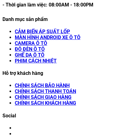
- Thời gian làm việc:
08:00AM
-
18:00PM
Danh mục sản phẩm
CẢM BIẾN ÁP SUẤT LỐP
MÀN HÌNH ANDROID XE Ô TÔ
CAMERA Ô TÔ
ĐỘ ĐÈN Ô TÔ
GHẾ DA Ô TÔ
PHIM CÁCH NHIỆT
Hỗ trợ khách hàng
CHÍNH SÁCH BẢO HÀNH
CHÍNH SÁCH THANH TOÁN
CHÍNH SÁCH GIAO HÀNG
CHÍNH SÁCH KHÁCH HÀNG
Social