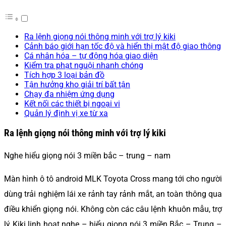
Ra lệnh giọng nói thông minh với trợ lý kiki
Cảnh báo giới hạn tốc độ và hiển thị mật độ giao thông
Cá nhân hóa – tự động hóa giao diện
Kiểm tra phạt nguội nhanh chóng
Tích hợp 3 loại bản đồ
Tận hưởng kho giải trí bất tận
Chạy đa nhiệm ứng dụng
Kết nối các thiết bị ngoại vi
Quản lý định vị xe từ xa
Ra lệnh giọng nói thông minh với trợ lý kiki
Nghe hiểu giọng nói 3 miền bắc – trung – nam
Màn hình ô tô android MLK Toyota Cross mang tới cho người
dùng trải nghiệm lái xe rảnh tay rảnh mắt, an toàn thông qua
điều khiển giọng nói. Không còn các câu lệnh khuôn mẫu, trợ
lý Kiki linh hoạt nghe – hiểu giọng nói 3 miền Bắc – Trung –