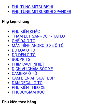
PHỤ TÙNG MITSUBISHI
PHỤ TÙNG MITSUBISHI XPANDER
Phụ kiện chung
PHỤ KIỆN KHÁC
THẢM LÓT SÀN - CỐP - TAPLO
GHẾ DA Ô TÔ
MÀN HÌNH ANDROID XE Ô TÔ
ĐỘ LOA Ô TÔ
ĐỘ ĐÈN Ô TÔ
BODYKITS
PHIM CÁCH NHIỆT
DỊCH VỤ CHĂM SÓC XE
CAMERA Ô TÔ
CẢM BIẾN ÁP SUẤT LỐP
DÁN DECAL Ô TÔ
PHỤ KIỆN THEO XE
PHUỘC/GIẢM XÓC
Phụ kiện theo hãng