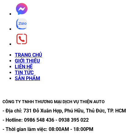
TRANG CHỦ
GIỚI THIỆU
LIÊN HỆ
TIN TỨC
SẢN PHẨM
CÔNG TY TNHH THƯƠNG MẠI DỊCH VỤ THIỆN AUTO
- Địa chỉ:
731 Đỗ Xuân Hợp, Phú Hữu, Thủ Đức, TP. HCM
- Hotline:
0986 548 436
-
0938 395 022
- Thời gian làm việc:
08:00AM
-
18:00PM