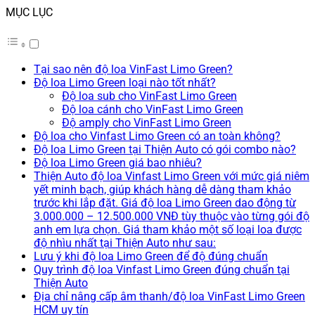
MỤC LỤC
Tại sao nên độ loa VinFast Limo Green?
Độ loa Limo Green loại nào tốt nhất?
Độ loa sub cho VinFast Limo Green
Độ loa cánh cho VinFast Limo Green
Độ amply cho VinFast Limo Green
Độ loa cho Vinfast Limo Green có an toàn không?
Độ loa Limo Green tại Thiện Auto có gói combo nào?
Độ loa Limo Green giá bao nhiêu?
Thiện Auto độ loa Vinfast Limo Green với mức giá niêm
yết minh bạch, giúp khách hàng dễ dàng tham khảo
trước khi lắp đặt. Giá độ loa Limo Green dao động từ
3.000.000 – 12.500.000 VNĐ tùy thuộc vào từng gói độ
anh em lựa chọn. Giá tham khảo một số loại loa được
độ nhìu nhất tại Thiện Auto như sau:
Lưu ý khi độ loa Limo Green để độ đúng chuẩn
Quy trình độ loa Vinfast Limo Green đúng chuẩn tại
Thiện Auto
Địa chỉ nâng cấp âm thanh/độ loa VinFast Limo Green
HCM uy tín