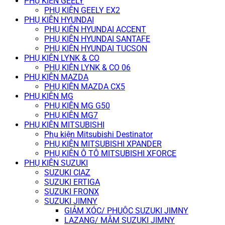
PHỤ KIỆN GEELY
PHỤ KIỆN GEELY EX2
PHỤ KIỆN HYUNDAI
PHỤ KIỆN HYUNDAI ACCENT
PHỤ KIỆN HYUNDAI SANTAFE
PHỤ KIỆN HYUNDAI TUCSON
PHỤ KIỆN LYNK & CO
PHỤ KIỆN LYNK & CO 06
PHỤ KIỆN MAZDA
PHỤ KIỆN MAZDA CX5
PHỤ KIỆN MG
PHỤ KIỆN MG G50
PHỤ KIỆN MG7
PHỤ KIỆN MITSUBISHI
Phụ kiện Mitsubishi Destinator
PHỤ KIỆN MITSUBISHI XPANDER
PHỤ KIỆN Ô TÔ MITSUBISHI XFORCE
PHỤ KIỆN SUZUKI
SUZUKI CIAZ
SUZUKI ERTIGA
SUZUKI FRONX
SUZUKI JIMNY
GIẢM XÓC/ PHUỘC SUZUKI JIMNY
LAZANG/ MÂM SUZUKI JIMNY