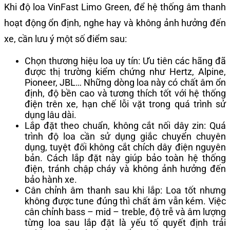
Khi độ loa VinFast Limo Green, để hệ thống âm thanh
hoạt động ổn định, nghe hay và không ảnh hưởng đến
xe, cần lưu ý một số điểm sau:
Chọn thương hiệu loa uy tín: Ưu tiên các hãng đã
được thị trường kiểm chứng như Hertz, Alpine,
Pioneer, JBL… Những dòng loa này có chất âm ổn
định, độ bền cao và tương thích tốt với hệ thống
điện trên xe, hạn chế lỗi vặt trong quá trình sử
dụng lâu dài.
Lắp đặt theo chuẩn, không cắt nối dây zin: Quá
trình độ loa cần sử dụng giắc chuyển chuyên
dụng, tuyệt đối không cắt chích dây điện nguyên
bản. Cách lắp đặt này giúp bảo toàn hệ thống
điện, tránh chập cháy và không ảnh hưởng đến
bảo hành xe.
Cân chỉnh âm thanh sau khi lắp: Loa tốt nhưng
không được tune đúng thì chất âm vẫn kém. Việc
cân chỉnh bass – mid – treble, độ trễ và âm lượng
từng loa sau lắp đặt là yếu tố quyết định trải