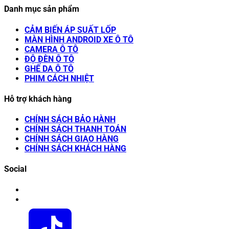
Danh mục sản phẩm
CẢM BIẾN ÁP SUẤT LỐP
MÀN HÌNH ANDROID XE Ô TÔ
CAMERA Ô TÔ
ĐỘ ĐÈN Ô TÔ
GHẾ DA Ô TÔ
PHIM CÁCH NHIỆT
Hỗ trợ khách hàng
CHÍNH SÁCH BẢO HÀNH
CHÍNH SÁCH THANH TOÁN
CHÍNH SÁCH GIAO HÀNG
CHÍNH SÁCH KHÁCH HÀNG
Social