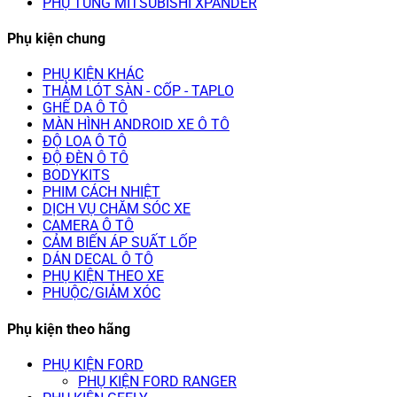
PHỤ TÙNG MITSUBISHI XPANDER
Phụ kiện chung
PHỤ KIỆN KHÁC
THẢM LÓT SÀN - CỐP - TAPLO
GHẾ DA Ô TÔ
MÀN HÌNH ANDROID XE Ô TÔ
ĐỘ LOA Ô TÔ
ĐỘ ĐÈN Ô TÔ
BODYKITS
PHIM CÁCH NHIỆT
DỊCH VỤ CHĂM SÓC XE
CAMERA Ô TÔ
CẢM BIẾN ÁP SUẤT LỐP
DÁN DECAL Ô TÔ
PHỤ KIỆN THEO XE
PHUỘC/GIẢM XÓC
Phụ kiện theo hãng
PHỤ KIỆN FORD
PHỤ KIỆN FORD RANGER