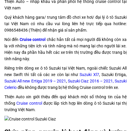
Thiện Auto – nhập khẩu và phân phối hệ thống cruise control tại
Việt nam
Quý khách hàng gara/ trung tâm đồ chơi xe hơi/ đại lý ô tô Suzuki
tại Việt Nam có nhu cầu vui lòng liên hệ trực tiếp qua hotline:
0986548436 (Thiện) để nhận giá sỉ sản phẩm.
Nói đến
Cruise control
chắc hẳn tất cả mọi người đã không còn xa
lạ với những tiện ích và tính năng mà nó mang lại cho người lái xe.
Hiện nay đa phần hầu hết các xe trên thị trường đều được trang bị
tính năng này.
Riêng trên dòng xe ô tô Suzuki tại Việt Nam, ngoài chiếc Suzuki All
new Swift thì tất cả các xe còn lại như
Suzuki Xl7
, Suzuki Ertiga,
Suzuki All new Ertiga 2019 – 2021
,
Suzuki Ciaz 2016 – 2021, Suzuki
Celerio
đều không được trang bị hệ thống Cruise control trên xe.
Thiện Auto xin giới thiệu đến quý khách một số thông tin của hệ
thống
Cruise control
được lắp tích hợp lên dòng ô tô Suzuki tại thị
trường Việt Nam.