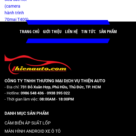
TRANG CHỦ
GIỚI THIỆU
LIÊN HỆ
TIN TỨC
SẢN PHẨM
CÔNG TY TNHH THƯƠNG MẠI DỊCH VỤ THIỆN AUTO
- Địa chỉ:
731 Đỗ Xuân Hợp, Phú Hữu, Thủ Đức, TP. HCM
- Hotline:
0986 548 436
-
0938 395 022
- Thời gian làm việc:
08:00AM
-
18:00PM
DANH MỤC SẢN PHẨM
CẢM BIẾN ÁP SUẤT LỐP
MÀN HÌNH ANDROID XE Ô TÔ