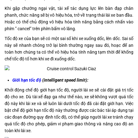
Khi gặp chướng ngại vật, tài xế tác dụng lực lên bàn đạp chân
phanh, chức năng sẽ bị vô hiệu hóa, trở về trạng thái lái xe ban đầu.
Hoặc có thể chủ động vô hiệu hóa tính năng bằng cách nhấn vào
phím ” cancel” trên phím bấm vô lăng.
Tốc độ xe của bạn sẽ có một sai số khi xe xuống dốc, lên dốc. Sai số
này sẽ nhanh chóng trở lại bình thường ngay sau đó, hoạc để an
toàn hơn chúng ta có thể vô hiệu hóa tính năng tạm thời để khống
chế tốc độ tố hơn khi xe đi xuống dốc.
Giới hạn tốc độ
(intelligent speed limit):
Khởi động chế độ giới hạn tốc độ, người lái xe sẽ cài đặt giá trị tốc
độ cho xe. Dù tài xế đạp ga như thế nào, xe sẽ không vượt quá tốc
độ này khi lái xe và sẽ luôn lái dưới tốc độ đã cài đặt giới hạn. Việc
bật chế độ giới hạn tốc độ này thường được các bác tài áp dụng tại
các đoạn đường quy định tốc độ, có thể giúp người lái xe tránh chạy
quá tốc độ cho phép, giảm vi phạm giao thông và nâng cao độ an
toàn khi lái xe.