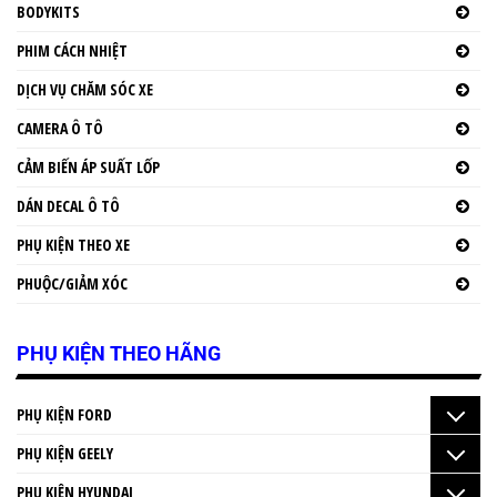
BODYKITS
PHIM CÁCH NHIỆT
DỊCH VỤ CHĂM SÓC XE
CAMERA Ô TÔ
CẢM BIẾN ÁP SUẤT LỐP
DÁN DECAL Ô TÔ
PHỤ KIỆN THEO XE
PHUỘC/GIẢM XÓC
PHỤ KIỆN THEO HÃNG
PHỤ KIỆN FORD
PHỤ KIỆN GEELY
PHỤ KIỆN HYUNDAI