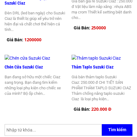
Giá bán giá rẻ Suzuki Ciaz : 250.000
Suzuki Ciaz
đ Vật liệu làm nắp xăng : nhựa ABS
mạ crom Thiết kế setting biệt danh
Đèn DRL (led ban ngày) cho Suzuki
cho…
Ciaz là thiết bị giúp xế yêu trở nên
hiện đại và chất chơi thể hiện cá
250000
Giá Bán:
tính…
1200000
Giá Bán:
Chén Cửa Suzuki Ciaz
Thảm Taplo Suzuki Ciaz
Bạn đang sở hữu một chiếc Ciaz
Giá bán thảm taplo Suzuki
sang trọng. Bạn đang tìm kiếm
Ciaz: 250.000 đ CHI TIẾT SẢN
những loại phụ kiện cho chiếc xe
PHẨM THẢM TAPLO SUZUKI CIAZ
của mình? Bộ ốp chén…
Thảm chống nắng taplo suzuki
Ciaz là loại phụ kiện…
220.000 Đ
Giá Bán:
Tìm kiếm