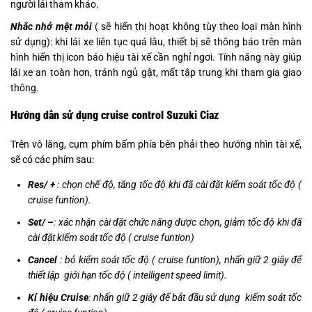
người lái tham khảo.
Nhắc nhở mệt mỏi
( sẽ hiển thị hoạt không tùy theo loại màn hình
sử dụng): khi lái xe liên tục quá lâu, thiết bị sẽ thông báo trên màn
hình hiển thị icon báo hiệu tài xế cần nghỉ ngơi. Tính năng này giúp
lái xe an toàn hơn, tránh ngủ gật, mất tập trung khi tham gia giao
thông.
Hướng dẫn sử dụng cruise control Suzuki Ciaz
Trên vô lăng, cụm phím bấm phía bên phải theo hướng nhìn tài xế,
sẽ có các phím sau:
Res/ +
: chọn chế độ, tăng tốc độ khi đã cài đặt kiểm soát tốc độ (
cruise funtion).
Set/ –
: xác nhận cài đặt chức năng được chọn, giảm tốc độ khi đã
cài đặt kiểm soát tốc độ ( cruise funtion)
Cancel
: bỏ kiểm soát tốc độ ( cruise funtion), nhấn giữ 2 giây để
thiết lập giới hạn tốc độ ( intelligent speed limit).
Kí hiệu Cruise
: nhấn giữ 2 giây để bắt đầu sử dụng kiểm soát tốc