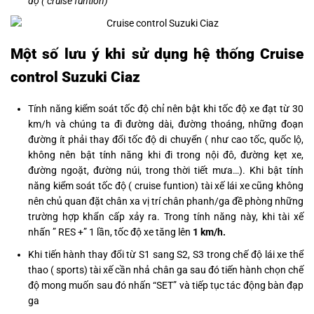
độ ( cruise funtion)
Một số lưu ý khi sử dụng hệ thống Cruise
control Suzuki Ciaz
Tính năng kiểm soát tốc độ chỉ nên bật khi tốc độ xe đạt từ 30
km/h và chúng ta đi đường dài, đường thoáng, những đoạn
đường ít phải thay đổi tốc độ di chuyển ( như cao tốc, quốc lộ,
không nên bật tính năng khi đi trong nội đô, đường kẹt xe,
đường ngoặt, đường núi, trong thời tiết mưa…). Khi bật tính
năng kiểm soát tốc độ ( cruise funtion) tài xế lái xe cũng không
nên chủ quan đặt chân xa vị trí chân phanh/ga đề phòng những
trường hợp khẩn cấp xảy ra. Trong tính năng này, khi tài xế
nhấn ” RES +” 1 lần, tốc độ xe tăng lên
1 km/h.
Khi tiến hành thay đổi từ S1 sang S2, S3 trong chế độ lái xe thể
thao ( sports) tài xế cần nhả chân ga sau đó tiến hành chọn chế
độ mong muốn sau đó nhấn “SET” và tiếp tục tác động bàn đạp
ga