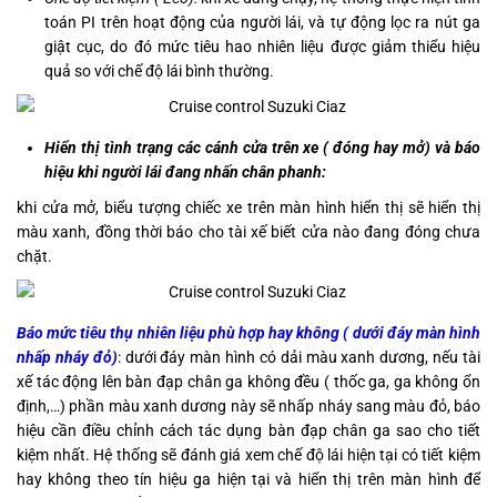
toán PI trên hoạt động của người lái, và tự động lọc ra nút ga
giật cục, do đó mức tiêu hao nhiên liệu được giảm thiểu hiệu
quả so với chế độ lái bình thường.
Hiển thị tình trạng các cánh cửa trên xe ( đóng hay mở) và báo
hiệu khi người lái đang nhấn chân phanh:
khi cửa mở, biểu tượng chiếc xe trên màn hình hiển thị sẽ hiển thị
màu xanh, đồng thời báo cho tài xế biết cửa nào đang đóng chưa
chặt.
Báo mức tiêu thụ nhiên liệu phù hợp hay không ( dưới đáy màn hình
nhấp nháy đỏ)
: dưới đáy màn hình có dải màu xanh dương, nếu tài
xế tác động lên bàn đạp chân ga không đều ( thốc ga, ga không ổn
định,…) phần màu xanh dương này sẽ nhấp nháy sang màu đỏ, báo
hiệu cần điều chỉnh cách tác dụng bàn đạp chân ga sao cho tiết
kiệm nhất. Hệ thống sẽ đánh giá xem chế độ lái hiện tại có tiết kiệm
hay không theo tín hiệu ga hiện tại và hiển thị trên màn hình để