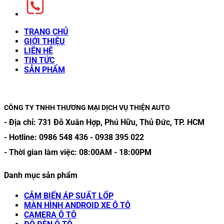
TRANG CHỦ
GIỚI THIỆU
LIÊN HỆ
TIN TỨC
SẢN PHẨM
CÔNG TY TNHH THƯƠNG MẠI DỊCH VỤ THIỆN AUTO
- Địa chỉ:
731 Đỗ Xuân Hợp, Phú Hữu, Thủ Đức, TP. HCM
- Hotline:
0986 548 436
-
0938 395 022
- Thời gian làm việc:
08:00AM
-
18:00PM
Danh mục sản phẩm
CẢM BIẾN ÁP SUẤT LỐP
MÀN HÌNH ANDROID XE Ô TÔ
CAMERA Ô TÔ