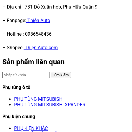
– Địa chỉ : 731 Đỗ Xuân hợp, Phú Hữu Quận 9
– Fanpage:
Thiện Auto
– Hotline : 0986548436
– Shopee:
Thiện Auto.com
Sản phẩm liên quan
Tìm kiếm
Phụ tùng ô tô
PHỤ TÙNG MITSUBISHI
PHỤ TÙNG MITSUBISHI XPANDER
Phụ kiện chung
PHỤ KIỆN KHÁC