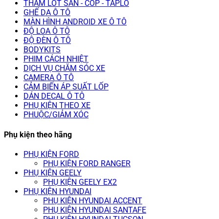
THẢM LÓT SÀN - CỐP - TAPLO
GHẾ DA Ô TÔ
MÀN HÌNH ANDROID XE Ô TÔ
ĐỘ LOA Ô TÔ
ĐỘ ĐÈN Ô TÔ
BODYKITS
PHIM CÁCH NHIỆT
DỊCH VỤ CHĂM SÓC XE
CAMERA Ô TÔ
CẢM BIẾN ÁP SUẤT LỐP
DÁN DECAL Ô TÔ
PHỤ KIỆN THEO XE
PHUỘC/GIẢM XÓC
Phụ kiện theo hãng
PHỤ KIỆN FORD
PHỤ KIỆN FORD RANGER
PHỤ KIỆN GEELY
PHỤ KIỆN GEELY EX2
PHỤ KIỆN HYUNDAI
PHỤ KIỆN HYUNDAI ACCENT
PHỤ KIỆN HYUNDAI SANTAFE