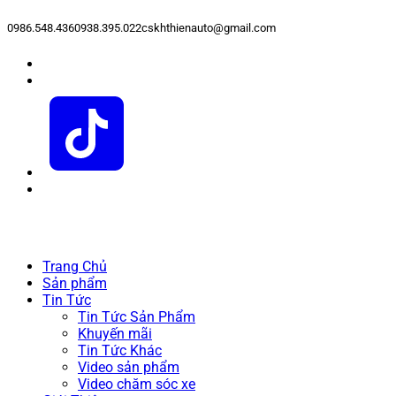
0986.548.436
0938.395.022
cskhthienauto@gmail.com
Trang Chủ
Sản phẩm
Tin Tức
Tin Tức Sản Phẩm
Khuyến mãi
Tin Tức Khác
Video sản phẩm
Video chăm sóc xe