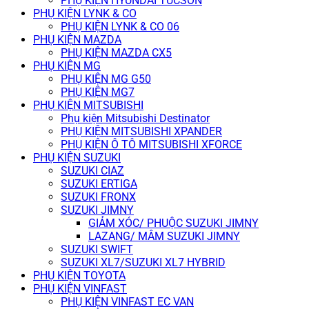
PHỤ KIỆN HYUNDAI TUCSON
PHỤ KIỆN LYNK & CO
PHỤ KIỆN LYNK & CO 06
PHỤ KIỆN MAZDA
PHỤ KIỆN MAZDA CX5
PHỤ KIỆN MG
PHỤ KIỆN MG G50
PHỤ KIỆN MG7
PHỤ KIỆN MITSUBISHI
Phụ kiện Mitsubishi Destinator
PHỤ KIỆN MITSUBISHI XPANDER
PHỤ KIỆN Ô TÔ MITSUBISHI XFORCE
PHỤ KIỆN SUZUKI
SUZUKI CIAZ
SUZUKI ERTIGA
SUZUKI FRONX
SUZUKI JIMNY
GIẢM XÓC/ PHUỘC SUZUKI JIMNY
LAZANG/ MÂM SUZUKI JIMNY
SUZUKI SWIFT
SUZUKI XL7/SUZUKI XL7 HYBRID
PHỤ KIỆN TOYOTA
PHỤ KIỆN VINFAST
PHỤ KIỆN VINFAST EC VAN