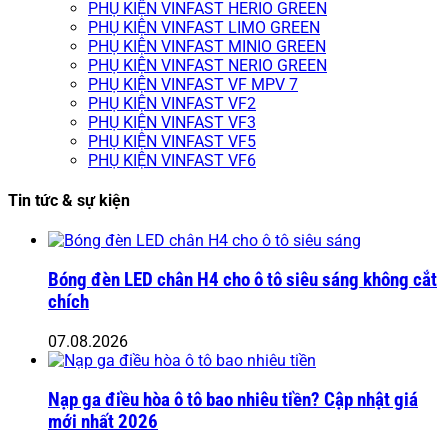
PHỤ KIỆN VINFAST HERIO GREEN
PHỤ KIỆN VINFAST LIMO GREEN
PHỤ KIỆN VINFAST MINIO GREEN
PHỤ KIỆN VINFAST NERIO GREEN
PHỤ KIỆN VINFAST VF MPV 7
PHỤ KIỆN VINFAST VF2
PHỤ KIỆN VINFAST VF3
PHỤ KIỆN VINFAST VF5
PHỤ KIỆN VINFAST VF6
Tin tức & sự kiện
Bóng đèn LED chân H4 cho ô tô siêu sáng không cắt
chích
07.08.2026
Nạp ga điều hòa ô tô bao nhiêu tiền? Cập nhật giá
mới nhất 2026