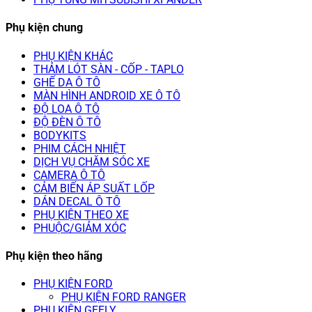
Phụ kiện chung
PHỤ KIỆN KHÁC
THẢM LÓT SÀN - CỐP - TAPLO
GHẾ DA Ô TÔ
MÀN HÌNH ANDROID XE Ô TÔ
ĐỘ LOA Ô TÔ
ĐỘ ĐÈN Ô TÔ
BODYKITS
PHIM CÁCH NHIỆT
DỊCH VỤ CHĂM SÓC XE
CAMERA Ô TÔ
CẢM BIẾN ÁP SUẤT LỐP
DÁN DECAL Ô TÔ
PHỤ KIỆN THEO XE
PHUỘC/GIẢM XÓC
Phụ kiện theo hãng
PHỤ KIỆN FORD
PHỤ KIỆN FORD RANGER
PHỤ KIỆN GEELY