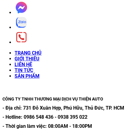
TRANG CHỦ
GIỚI THIỆU
LIÊN HỆ
TIN TỨC
SẢN PHẨM
CÔNG TY TNHH THƯƠNG MẠI DỊCH VỤ THIỆN AUTO
- Địa chỉ:
731 Đỗ Xuân Hợp, Phú Hữu, Thủ Đức, TP. HCM
- Hotline:
0986 548 436
-
0938 395 022
- Thời gian làm việc:
08:00AM
-
18:00PM