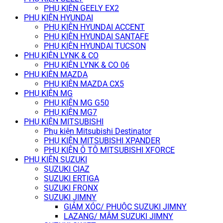
PHỤ KIỆN GEELY EX2
PHỤ KIỆN HYUNDAI
PHỤ KIỆN HYUNDAI ACCENT
PHỤ KIỆN HYUNDAI SANTAFE
PHỤ KIỆN HYUNDAI TUCSON
PHỤ KIỆN LYNK & CO
PHỤ KIỆN LYNK & CO 06
PHỤ KIỆN MAZDA
PHỤ KIỆN MAZDA CX5
PHỤ KIỆN MG
PHỤ KIỆN MG G50
PHỤ KIỆN MG7
PHỤ KIỆN MITSUBISHI
Phụ kiện Mitsubishi Destinator
PHỤ KIỆN MITSUBISHI XPANDER
PHỤ KIỆN Ô TÔ MITSUBISHI XFORCE
PHỤ KIỆN SUZUKI
SUZUKI CIAZ
SUZUKI ERTIGA
SUZUKI FRONX
SUZUKI JIMNY
GIẢM XÓC/ PHUỘC SUZUKI JIMNY
LAZANG/ MÂM SUZUKI JIMNY