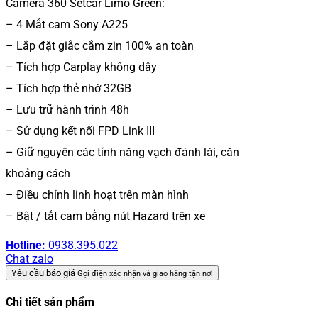
Camera 360 Setcar Limo Green:
– 4 Mắt cam Sony A225
– Lắp đặt giắc cắm zin 100% an toàn
– Tích hợp Carplay không dây
– Tích hợp thẻ nhớ 32GB
– Lưu trữ hành trình 48h
– Sử dụng kết nối FPD Link III
– Giữ nguyên các tính năng vạch đánh lái, căn
khoảng cách
– Điều chỉnh linh hoạt trên màn hình
– Bật / tắt cam bằng nút Hazard trên xe
Hotline:
0938.395.022
Chat zalo
Yêu cầu báo giá
Gọi điện xác nhận và giao hàng tận nơi
Chi tiết sản phẩm