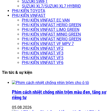
SUZUKI SWIFT
SUZUKI XL7/SUZUKI XL7 HYBRID
PHỤ KIỆN TOYOTA
PHỤ KIỆN VINFAST
PHỤ KIỆN VINFAST EC VAN
PHỤ KIỆN VINFAST HERIO GREEN
PHỤ KIỆN VINFAST LIMO GREEN
PHỤ KIỆN VINFAST MINIO GREEN
PHỤ KIỆN VINFAST NERIO GREEN
PHỤ KIỆN VINFAST VF MPV 7
PHỤ KIỆN VINFAST VF2
PHỤ KIỆN VINFAST VF3
PHỤ KIỆN VINFAST VF5
PHỤ KIỆN VINFAST VF6
Tin tức & sự kiện
Phim cách nhiệt chống nhìn trộm màu đen, tăng sự
riêng tư
05.08.2026