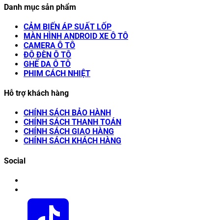
Danh mục sản phẩm
CẢM BIẾN ÁP SUẤT LỐP
MÀN HÌNH ANDROID XE Ô TÔ
CAMERA Ô TÔ
ĐỘ ĐÈN Ô TÔ
GHẾ DA Ô TÔ
PHIM CÁCH NHIỆT
Hỗ trợ khách hàng
CHÍNH SÁCH BẢO HÀNH
CHÍNH SÁCH THANH TOÁN
CHÍNH SÁCH GIAO HÀNG
CHÍNH SÁCH KHÁCH HÀNG
Social