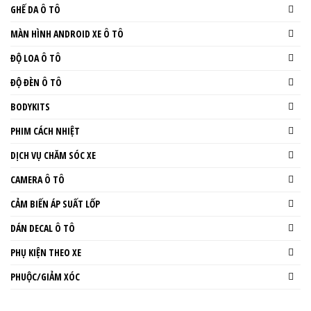
GHẾ DA Ô TÔ
MÀN HÌNH ANDROID XE Ô TÔ
ĐỘ LOA Ô TÔ
ĐỘ ĐÈN Ô TÔ
BODYKITS
PHIM CÁCH NHIỆT
DỊCH VỤ CHĂM SÓC XE
CAMERA Ô TÔ
CẢM BIẾN ÁP SUẤT LỐP
DÁN DECAL Ô TÔ
PHỤ KIỆN THEO XE
PHUỘC/GIẢM XÓC