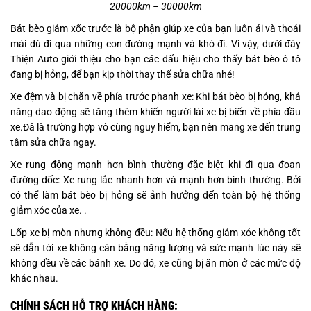
20000km – 30000km
Bát bèo giảm xốc trước
là bộ phận giúp xe của bạn luôn ái và thoải
mái dù đi qua những con đường mạnh và khó đi.
Vì vậy, dưới đây
Thiện Auto giới thiệu cho bạn các dấu hiệu cho thấy bát bèo ô tô
đang bị hỏng, để bạn kịp thời thay thế sửa chữa nhé!
Xe đệm và bị chặn về phía trước phanh xe: Khi bát bèo bị hỏng, khả
năng dao động sẽ tăng thêm khiến người lái xe bị biến về phía đầu
xe.Đâ là trường hợp vô cùng nguy hiểm, bạn nên mang xe đến trung
tâm sửa chữa ngay.
Xe rung động mạnh hơn bình thường đặc biệt khi đi qua đoạn
đường dốc: Xe rung lắc nhanh hơn và mạnh hơn bình thường.
Bởi
có thể làm bát bèo bị hỏng sẽ ảnh hưởng đến toàn bộ hệ thống
giảm xóc của xe.
.
Lốp xe bị mòn nhưng không đều: Nếu hệ thống giảm xóc không tốt
sẽ dẫn tới xe không cân bằng năng lượng và sức mạnh lúc này sẽ
không đều về các bánh xe.
Do đó, xe cũng bị ăn mòn ở các mức độ
khác nhau.
CHÍNH SÁCH HỖ TRỢ KHÁCH HÀNG: