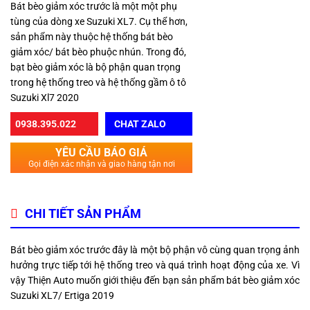
Bát bèo giảm xóc trước là một một phụ
tùng của dòng xe Suzuki XL7. Cụ thể hơn,
sản phẩm này thuộc hệ thống bát bèo
giảm xóc/ bát bèo phuộc nhún. Trong đó,
bạt bèo giảm xóc là bộ phận quan trọng
trong hệ thống treo và hệ thống gầm ô tô
Suzuki Xl7 2020
0938.395.022
CHAT ZALO
YÊU CẦU BÁO GIÁ
Gọi điện xác nhận và giao hàng tận nơi
CHI TIẾT SẢN PHẨM
Bát bèo giảm xóc trước đây
là một bộ phận vô cùng quan trọng ảnh
hưởng trực tiếp tới hệ thống treo và quá trình hoạt động của xe.
Vì
vậy Thiện Auto muốn giới thiệu đến bạn sản phẩm bát bèo giảm xóc
Suzuki XL7/ Ertiga 2019