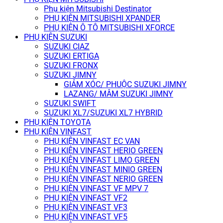
Phụ kiện Mitsubishi Destinator
PHỤ KIỆN MITSUBISHI XPANDER
PHỤ KIỆN Ô TÔ MITSUBISHI XFORCE
PHỤ KIỆN SUZUKI
SUZUKI CIAZ
SUZUKI ERTIGA
SUZUKI FRONX
SUZUKI JIMNY
GIẢM XÓC/ PHUỘC SUZUKI JIMNY
LAZANG/ MÂM SUZUKI JIMNY
SUZUKI SWIFT
SUZUKI XL7/SUZUKI XL7 HYBRID
PHỤ KIỆN TOYOTA
PHỤ KIỆN VINFAST
PHỤ KIỆN VINFAST EC VAN
PHỤ KIỆN VINFAST HERIO GREEN
PHỤ KIỆN VINFAST LIMO GREEN
PHỤ KIỆN VINFAST MINIO GREEN
PHỤ KIỆN VINFAST NERIO GREEN
PHỤ KIỆN VINFAST VF MPV 7
PHỤ KIỆN VINFAST VF2
PHỤ KIỆN VINFAST VF3
PHỤ KIỆN VINFAST VF5