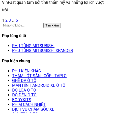
VinFast quan tâm bởi tính thẩm mỹ và những lợi ích vượt
trội…
1
2
3
…
5
Tìm kiếm
Phụ tùng ô tô
PHỤ TÙNG MITSUBISHI
PHỤ TÙNG MITSUBISHI XPANDER
Phụ kiện chung
PHỤ KIỆN KHÁC
THẢM LÓT SÀN - CỐP - TAPLO
GHẾ DA Ô TÔ
MÀN HÌNH ANDROID XE Ô TÔ
ĐỘ LOA Ô TÔ
ĐỘ ĐÈN Ô TÔ
BODYKITS
PHIM CÁCH NHIỆT
DỊCH VỤ CHĂM SÓC XE