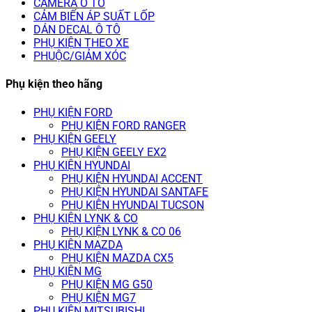
CAMERA Ô TÔ
CẢM BIẾN ÁP SUẤT LỐP
DÁN DECAL Ô TÔ
PHỤ KIỆN THEO XE
PHUỘC/GIẢM XÓC
Phụ kiện theo hãng
PHỤ KIỆN FORD
PHỤ KIỆN FORD RANGER
PHỤ KIỆN GEELY
PHỤ KIỆN GEELY EX2
PHỤ KIỆN HYUNDAI
PHỤ KIỆN HYUNDAI ACCENT
PHỤ KIỆN HYUNDAI SANTAFE
PHỤ KIỆN HYUNDAI TUCSON
PHỤ KIỆN LYNK & CO
PHỤ KIỆN LYNK & CO 06
PHỤ KIỆN MAZDA
PHỤ KIỆN MAZDA CX5
PHỤ KIỆN MG
PHỤ KIỆN MG G50
PHỤ KIỆN MG7
PHỤ KIỆN MITSUBISHI