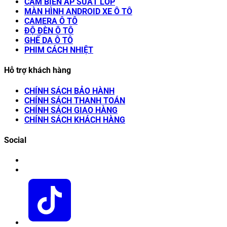
CẢM BIẾN ÁP SUẤT LỐP
MÀN HÌNH ANDROID XE Ô TÔ
CAMERA Ô TÔ
ĐỘ ĐÈN Ô TÔ
GHẾ DA Ô TÔ
PHIM CÁCH NHIỆT
Hỗ trợ khách hàng
CHÍNH SÁCH BẢO HÀNH
CHÍNH SÁCH THANH TOÁN
CHÍNH SÁCH GIAO HÀNG
CHÍNH SÁCH KHÁCH HÀNG
Social