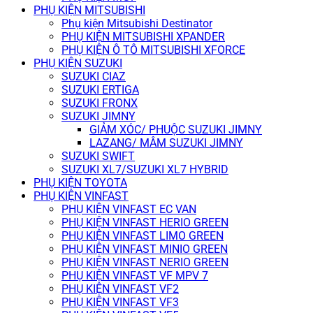
PHỤ KIỆN MITSUBISHI
Phụ kiện Mitsubishi Destinator
PHỤ KIỆN MITSUBISHI XPANDER
PHỤ KIỆN Ô TÔ MITSUBISHI XFORCE
PHỤ KIỆN SUZUKI
SUZUKI CIAZ
SUZUKI ERTIGA
SUZUKI FRONX
SUZUKI JIMNY
GIẢM XÓC/ PHUỘC SUZUKI JIMNY
LAZANG/ MÂM SUZUKI JIMNY
SUZUKI SWIFT
SUZUKI XL7/SUZUKI XL7 HYBRID
PHỤ KIỆN TOYOTA
PHỤ KIỆN VINFAST
PHỤ KIỆN VINFAST EC VAN
PHỤ KIỆN VINFAST HERIO GREEN
PHỤ KIỆN VINFAST LIMO GREEN
PHỤ KIỆN VINFAST MINIO GREEN
PHỤ KIỆN VINFAST NERIO GREEN
PHỤ KIỆN VINFAST VF MPV 7
PHỤ KIỆN VINFAST VF2
PHỤ KIỆN VINFAST VF3