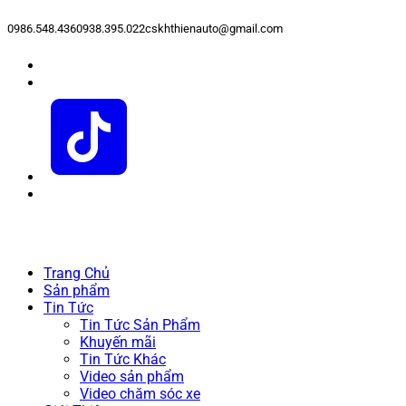
0986.548.436
0938.395.022
cskhthienauto@gmail.com
Trang Chủ
Sản phẩm
Tin Tức
Tin Tức Sản Phẩm
Khuyến mãi
Tin Tức Khác
Video sản phẩm
Video chăm sóc xe