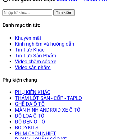
Tìm kiếm
Danh mục tin tức
Khuyến mãi
Kinh nghiệm và hướng dẫn
Tin Tức Khác
Tin Tức Sản Phẩm
Video chăm sóc xe
Video sản phẩm
Phụ kiện chung
PHỤ KIỆN KHÁC
THẢM LÓT SÀN - CỐP - TAPLO
GHẾ DA Ô TÔ
MÀN HÌNH ANDROID XE Ô TÔ
ĐỘ LOA Ô TÔ
ĐỘ ĐÈN Ô TÔ
BODYKITS
PHIM CÁCH NHIỆT