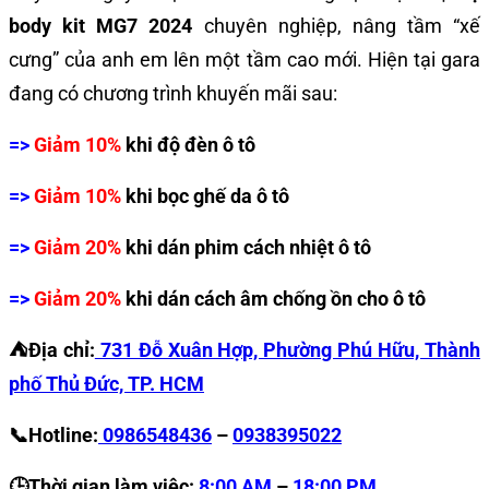
body kit MG7 2024
chuyên nghiệp, nâng tầm “xế
cưng” của anh em lên một tầm cao mới. Hiện tại gara
đang có chương trình khuyến mãi sau:
=>
Giảm 10%
khi độ đèn ô tô
=>
Giảm 10%
khi bọc ghế da ô tô
=>
Giảm 20%
khi dán phim cách nhiệt ô tô
=>
Giảm 20%
khi dán cách âm chống ồn cho ô tô
⛺️Địa chỉ:
731 Đỗ Xuân Hợp, Phường Phú Hữu, Thành
phố Thủ Đức, TP. HCM
📞Hotline:
0986548436
–
0938395022
🕒Thời gian làm việc:
8:00 AM
–
18:00 PM