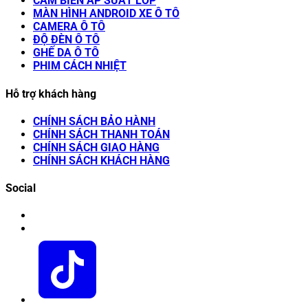
CẢM BIẾN ÁP SUẤT LỐP
MÀN HÌNH ANDROID XE Ô TÔ
CAMERA Ô TÔ
ĐỘ ĐÈN Ô TÔ
GHẾ DA Ô TÔ
PHIM CÁCH NHIỆT
Hỗ trợ khách hàng
CHÍNH SÁCH BẢO HÀNH
CHÍNH SÁCH THANH TOÁN
CHÍNH SÁCH GIAO HÀNG
CHÍNH SÁCH KHÁCH HÀNG
Social