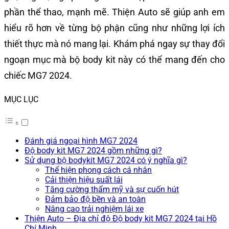
phần thể thao, mạnh mẽ. Thiện Auto sẽ giúp anh em
hiểu rõ hơn về từng bộ phận cũng như những lợi ích
thiết thực mà nó mang lại. Khám phá ngay sự thay đổi
ngoạn mục mà bộ body kit này có thể mang đến cho
chiếc MG7 2024.
MỤC LỤC
Đánh giá ngoại hình MG7 2024
Độ body kit MG7 2024 gồm những gì?
Sử dụng bộ bodykit MG7 2024 có ý nghĩa gì?
Thể hiện phong cách cá nhân
Cải thiện hiệu suất lái
Tăng cường thẩm mỹ và sự cuốn hút
Đảm bảo độ bền và an toàn
Nâng cao trải nghiệm lái xe
Thiện Auto – Địa chỉ độ Độ body kit MG7 2024 tại Hồ
Chí Minh