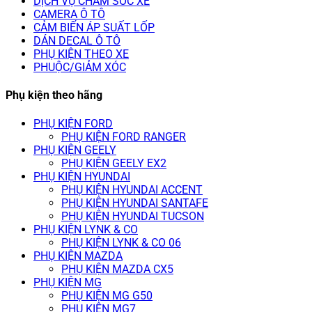
DỊCH VỤ CHĂM SÓC XE
CAMERA Ô TÔ
CẢM BIẾN ÁP SUẤT LỐP
DÁN DECAL Ô TÔ
PHỤ KIỆN THEO XE
PHUỘC/GIẢM XÓC
Phụ kiện theo hãng
PHỤ KIỆN FORD
PHỤ KIỆN FORD RANGER
PHỤ KIỆN GEELY
PHỤ KIỆN GEELY EX2
PHỤ KIỆN HYUNDAI
PHỤ KIỆN HYUNDAI ACCENT
PHỤ KIỆN HYUNDAI SANTAFE
PHỤ KIỆN HYUNDAI TUCSON
PHỤ KIỆN LYNK & CO
PHỤ KIỆN LYNK & CO 06
PHỤ KIỆN MAZDA
PHỤ KIỆN MAZDA CX5
PHỤ KIỆN MG
PHỤ KIỆN MG G50
PHỤ KIỆN MG7